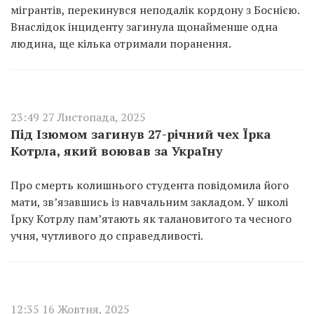
мігрантів, перекинувся неподалік кордону з Боснією.
Внаслідок інциденту загинула щонайменше одна
людина, ще кілька отримали поранення.
23:49 27 Листопада, 2025
Під Ізюмом загинув 27-річний чех Їрка
Котрла, який воював за Україну
Про смерть колишнього студента повідомила його
мати, зв’язавшись із навчальним закладом. У школі
Їрку Котрлу пам’ятають як талановитого та чесного
учня, чутливого до справедливості.
12:35 16 Жовтня, 2025