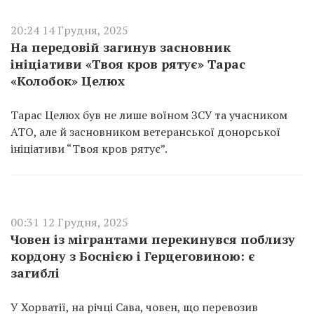
20:24 14 Грудня, 2025
На передовій загинув засновник
ініціативи «Твоя кров рятує» Тарас
«Колобок» Целюх
Тарас Целюх був не лише воїном ЗСУ та учасником
АТО, але й засновником ветеранської донорської
ініціативи “Твоя кров рятує”.
00:31 12 Грудня, 2025
Човен із мігрантами перекинувся поблизу
кордону з Боснією і Герцеговиною: є
загиблі
У Хорватії, на річці Сава, човен, що перевозив