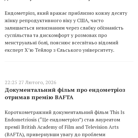
Ендометріоз, який вражає приблизно кожну десяту
жінку репродуктивного віку у США, часто
залишається невизнаним через слабку обізнаність
суспільства та дискомфорт у розмовах про
менструальні болі, пояснює всесвітньо відомий
експерт Х’ю Тейлор з Єльського університету.
22:25 27 Лютого, 2026
Документальний фільм про ендометріоз
отримав премію BAFTA
Короткометражний документальний фільм This Is
Endometriosis (“Це ендометріоз”) став лауреатом
премії British Academy of Film and Television Arts
(BAFTA), привернувши увагу до проблеми