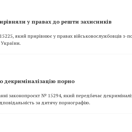
ирівняли у правах до решти захисників
5225, який прирівнює у правах військовослужбовців з-п
 України.
о декриміналізацію порно
нні законопроєкт № 15294, який передбачає декриміналі
дповідальність за дитячу порнографію.