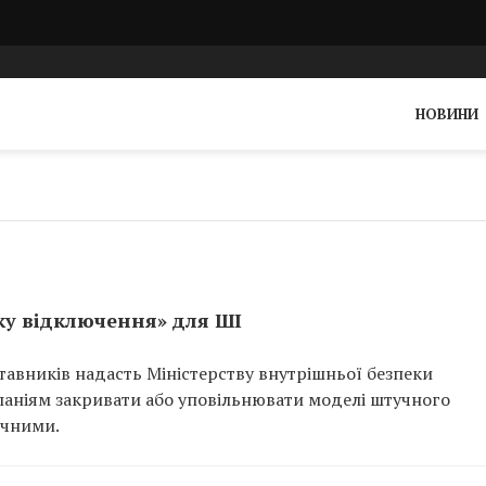
НОВИНИ
у відключення» для ШІ
авників надасть Міністерству внутрішньої безпеки
аніям закривати або уповільнювати моделі штучного
ечними.