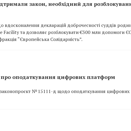
підтримали закон, необхідний для розблокуван
до вдосконалення декларацій доброчесності суддів роди
e Facility та дозволяє розблокувати €300 млн допомоги ЄС
ракція “Європейська Солідарність”.
т про оподаткування цифрових платформ
му законопроєкт № 15111-д щодо оподаткування цифрових