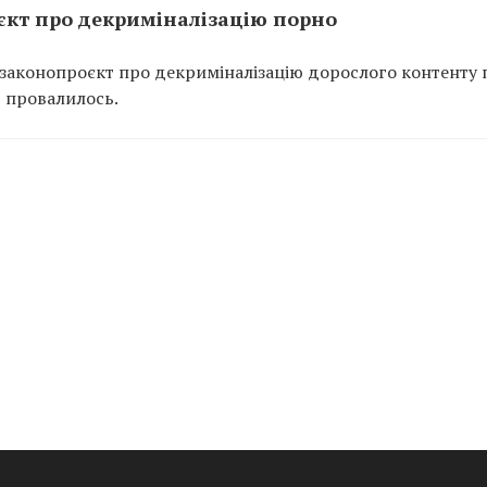
єкт про декриміналізацію порно
законопроєкт про декриміналізацію дорослого контенту 
т провалилось.