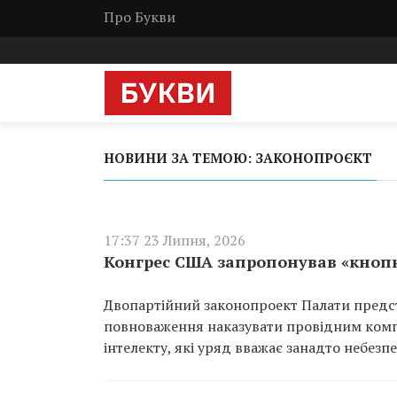
Про Букви
НОВИНИ ЗА ТЕМОЮ: ЗАКОНОПРОЄКТ
17:37 23 Липня, 2026
Конгрес США запропонував «кнопк
Двопартійний законопроект Палати предст
повноваження наказувати провідним комп
інтелекту, які уряд вважає занадто небезп