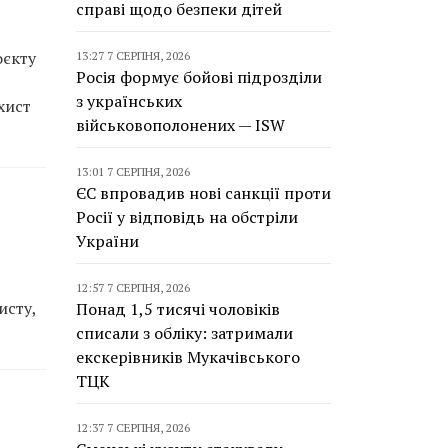
справі щодо безпеки дітей
оєкту
13:27 7 СЕРПНЯ, 2026
Росія формує бойові підрозділи
з українських
хист
військовополонених — ISW
13:01 7 СЕРПНЯ, 2026
ЄС впровадив нові санкції проти
Росії у відповідь на обстріли
України
12:57 7 СЕРПНЯ, 2026
исту,
Понад 1,5 тисячі чоловіків
списали з обліку: затримали
екскерівників Мукачівського
ТЦК
12:37 7 СЕРПНЯ, 2026