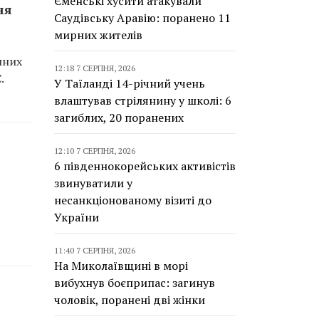
Єменські хусити атакували
ня
Саудівську Аравію: поранено 11
мирних жителів
нних
12:18 7 СЕРПНЯ, 2026
.
У Таїланді 14-річний учень
влаштував стрілянину у школі: 6
загиблих, 20 поранених
12:10 7 СЕРПНЯ, 2026
6 південнокорейських активістів
звинуватили у
несанкціонованому візиті до
України
11:40 7 СЕРПНЯ, 2026
На Миколаївщині в морі
вибухнув боєприпас: загинув
чоловік, поранені дві жінки