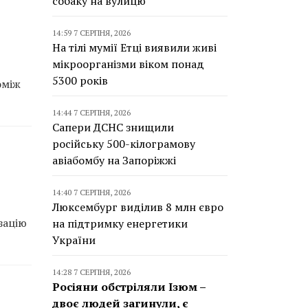
собаку на вулицю
14:59 7 СЕРПНЯ, 2026
На тілі мумії Етці виявили живі
мікроорганізми віком понад
5300 років
оміж
14:44 7 СЕРПНЯ, 2026
Сапери ДСНС знищили
російську 500-кілограмову
авіабомбу на Запоріжжі
14:40 7 СЕРПНЯ, 2026
Люксембург виділив 8 млн євро
зацію
на підтримку енергетики
України
14:28 7 СЕРПНЯ, 2026
Росіяни обстріляли Ізюм –
двоє людей загинули, є