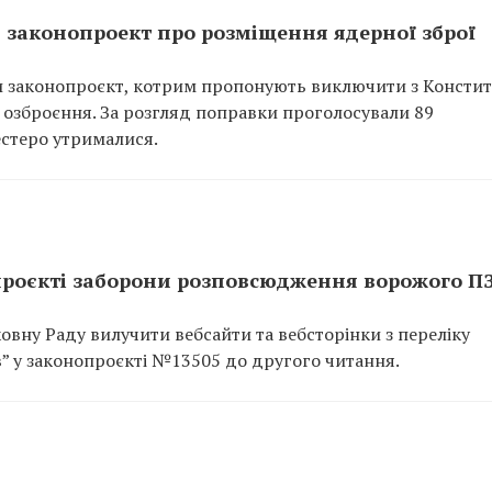
 законопроект про розміщення ядерної зброї
и законопроєкт, котрим пропонують виключити з Констит
 озброєння. За розгляд поправки проголосували 89
естеро утрималися.
 проєкті заборони розповсюдження ворожого П
ховну Раду вилучити вебсайти та вебсторінки з переліку
” у законопроєкті №13505 до другого читання.