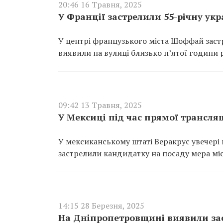
20:46 16 Травня, 2025
У Франції застрелили 55-річну укр
У центрі французького міста Шоффай застр
виявили на вулиці близько п’ятої години р
09:42 13 Травня, 2025
У Мексиці під час прямої трансля
У мексиканському штаті Веракрус увечері 
застрелили кандидатку на посаду мера міс
14:15 28 Березня, 2025
На Дніпропетровщині виявили зас