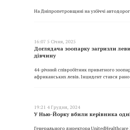
На Дніпропетровщині на узбіччі автодоро
16:07 5 Січня, 2025
Доглядача зоопарку загризли леви
дівчину
44-річний співробітник приватного зоопарк
африканських левів. Інцидент стався рано-
19:21 4 Грудня, 2024
У Нью-Йорку вбили керівника одн
Генерального директора UnitedHealthcare 