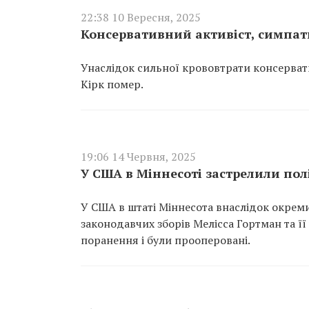
22:38 10 Вересня, 2025
Консервативний активіст, симпат
Унаслідок сильної крововтрати консерватив
Кірк помер.
19:06 14 Червня, 2025
У США в Міннесоті застрелили по
У США в штаті Міннесота внаслідок окреми
законодавчих зборів Мелісса Гортман та ї
поранення і були прооперовані.