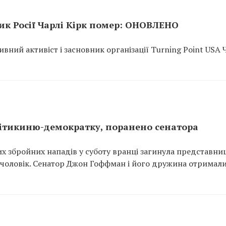
ик Росії Чарлі Кірк помер: ОНОВЛЕНО
ний активіст і засновник організації Turning Point USA 
літикиню-демократку, поранено сенатора
х збройних нападів у суботу вранці загинула представни
ї чоловік. Сенатор Джон Гоффман і його дружина отримал