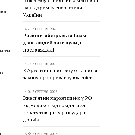
Люксембург виділив 8 млн євро
на підтримку енергетики
ови.
України
14:28 7 СЕРПНЯ, 2026
Росіяни обстріляли Ізюм –
двоє людей загинули, є
постраждалі
зити
14:22 7 СЕРПНЯ, 2026
В Аргентині протестують проти
ох
закону про приватну власність
14:04 7 СЕРПНЯ, 2026
Вже п’ятий маркетплейс у РФ
відмовився відповідати за
втрату товарів у разі ударів
дронів
ін
13:53 7 СЕРПНЯ, 2026