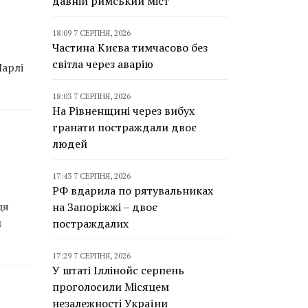
давній римський міст
18:09 7 СЕРПНЯ, 2026
Частина Києва тимчасово без
світла через аварію
Чарлі
18:03 7 СЕРПНЯ, 2026
На Рівненщині через вибух
гранати постраждали двоє
людей
17:43 7 СЕРПНЯ, 2026
РФ вдарила по рятувальниках
ця
на Запоріжжі – двоє
и
постраждалих
17:29 7 СЕРПНЯ, 2026
У штаті Іллінойс серпень
проголосили Місяцем
незалежності України