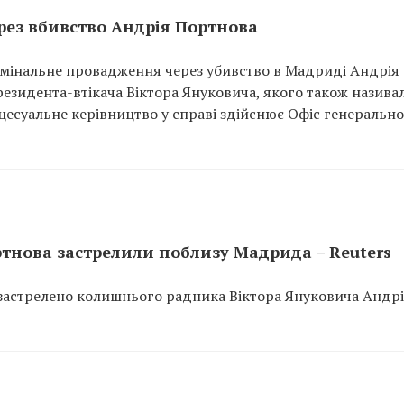
рез вбивство Андрія Портнова
имінальне провадження через убивство в Мадриді Андрія
езидента-втікача Віктора Януковича, якого також назива
цесуальне керівництво у справі здійснює Офіс генеральн
тнова застрелили поблизу Мадрида – Reuters
о застрелено колишнього радника Віктора Януковича Андр