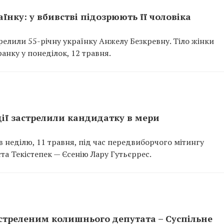
аїнку: у вбивстві підозрюють її чоловіка
елили 55-річну українку Анжелу Безкревну. Тіло жінки
анку у понеділок, 12 травня.
ції застрелили кандидатку в мери
в неділю, 11 травня, під час передвиборчого мітингу
та Текістепек — Єсенію Лару Гутьєррес.
треленим колишнього депутата – Суспільне