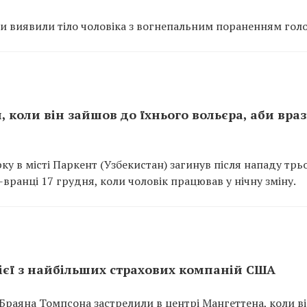
ги виявили тіло чоловіка з вогнепальним пораненням гол
, коли він зайшов до їхнього вольєра, аби вра
у в місті Паркент (Узбекистан) загинув після нападу трь
вранці 17 грудня, коли чоловік працював у нічну зміну.
ієї з найбільших страхових компаній США
Браяна Томпсона застрелили в центрі Мангеттена, коли в