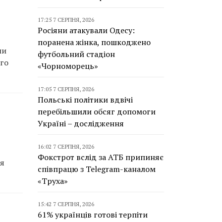
17:25 7 СЕРПНЯ, 2026
Росіяни атакували Одесу:
поранена жінка, пошкоджено
ли
футбольний стадіон
ого
«Чорноморець»
17:05 7 СЕРПНЯ, 2026
Польські політики вдвічі
перебільшили обсяг допомоги
Україні – дослідження
16:02 7 СЕРПНЯ, 2026
Фокстрот вслід за АТБ припиняє
ія
співпрацю з Telegram-каналом
«Труха»
15:42 7 СЕРПНЯ, 2026
61% українців готові терпіти