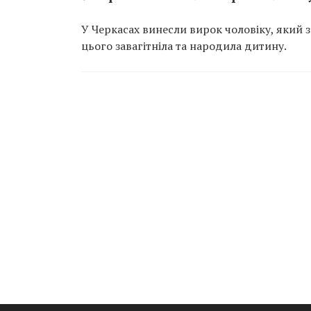
У Черкасах винесли вирок чоловіку, який 
цього завагітніла та народила дитину.