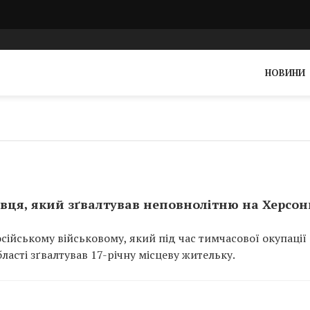
НОВИНИ
вця, який зґвалтував неповнолітню на Херсо
ійському військовому, який під час тимчасової окупації
ласті зґвалтував 17-річну місцеву жительку.