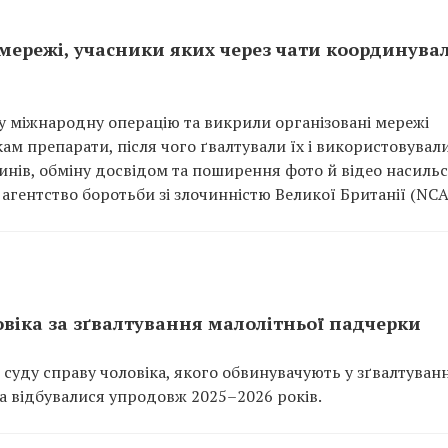
мережі, учасники яких через чати координува
у міжнародну операцію та викрили організовані мережі
ам препарати, після чого ґвалтували їх і використовувал
инів, обміну досвідом та поширення фото й відео насильс
агентство боротьби зі злочинністю Великої Британії (NCA
віка за зґвалтування малолітньої падчерки
уду справу чоловіка, якого обвинувачують у зґвалтуванн
а відбувалися упродовж 2025–2026 років.