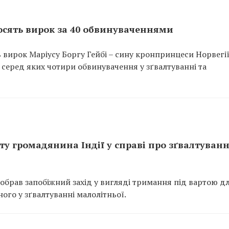
осять вирок за 40 обвинуваченнями
 вирок Маріусу Боргу Гейбі – сину кронпринцеси Норвегі
, серед яких чотири обвинувачення у зґвалтуванні та
ту громадянина Індії у справі про зґвалтуван
обрав запобіжний захід у вигляді тримання під вартою д
ого у зґвалтуванні малолітньої.