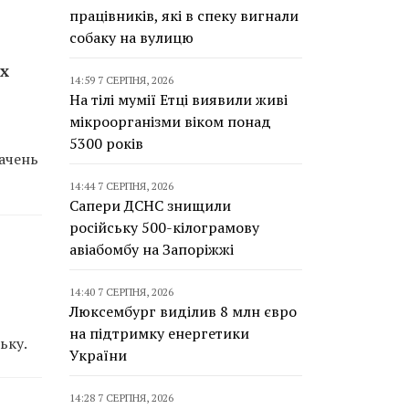
працівників, які в спеку вигнали
собаку на вулицю
х
14:59 7 СЕРПНЯ, 2026
На тілі мумії Етці виявили живі
мікроорганізми віком понад
5300 років
вачень
14:44 7 СЕРПНЯ, 2026
Сапери ДСНС знищили
російську 500-кілограмову
авіабомбу на Запоріжжі
14:40 7 СЕРПНЯ, 2026
Люксембург виділив 8 млн євро
на підтримку енергетики
ьку.
України
14:28 7 СЕРПНЯ, 2026