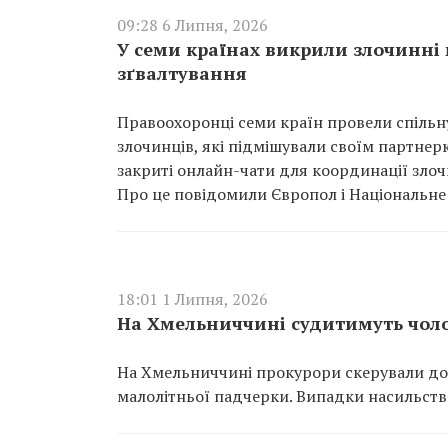
09:28 6 Липня, 2026
У семи країнах викрили злочинні 
зґвалтування
Правоохоронці семи країн провели спільн
злочинців, які підмішували своїм партнерк
закриті онлайн-чати для координації злоч
Про це повідомили Європол і Національне 
18:01 1 Липня, 2026
На Хмельниччині судитимуть чоло
На Хмельниччині прокурори скерували до с
малолітньої падчерки. Випадки насильств