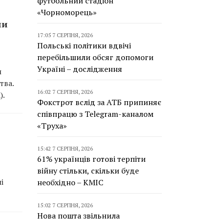
футбольний стадіон
«Чорноморець»
ли
17:05 7 СЕРПНЯ, 2026
Польські політики вдвічі
перебільшили обсяг допомоги
Україні – дослідження
и
тва.
16:02 7 СЕРПНЯ, 2026
).
Фокстрот вслід за АТБ припиняє
співпрацю з Telegram-каналом
«Труха»
15:42 7 СЕРПНЯ, 2026
61% українців готові терпіти
війну стільки, скільки буде
і
необхідно – КМІС
15:02 7 СЕРПНЯ, 2026
Нова пошта звільнила