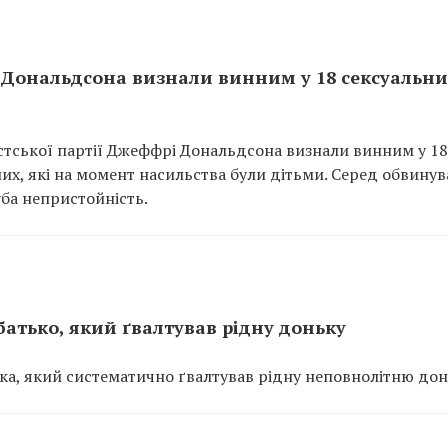
 Дональдсона визнали винним у 18 сексуальни
тської партії Джеффрі Дональдсона визнали винним у 18
их, які на момент насильства були дітьми. Серед обвину
уба непристойність.
батько, який ґвалтував рідну доньку
ка, який систематично ґвалтував рідну неповнолітню дон