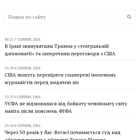
00:21 7 СЕРПНЯ, 2026
В Ірані звинуватили Трампа у «театральній
дипломатії» та заперечили переговори з США
23:59 6 СЕРПНЯ, 2026
США можуть перевіряти соцмережі іноземних
журналістів перед видачею віз
23:35 6 СЕРПНЯ, 2026
УЄФА не відмовилася від бойкоту чемпіонату світу
навіть після пояснень ФІФА
23:10 6 СЕРПНЯ, 2026
Через 30 років у Лас-Вегасі починається суд над
обвинуваченим у вбивстві Тупака Шакура