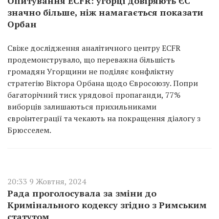
Опитування ECFR: угорці довіряють ЄС
значно більше, ніж намагається показати
Орбан
Свіже дослідження аналітичного центру ECFR
продемонструвало, що переважна більшість
громадян Угорщини не поділяє конфліктну
стратегію Віктора Орбана щодо Євросоюзу. Попри
багаторічний тиск урядової пропаганди, 77%
виборців залишаються прихильниками
євроінтеграції та чекають на покращення діалогу з
Брюсселем.
20:33 9 Жовтня, 2024
Рада проголосувала за зміни до
Кримінального кодексу згідно з Римським
статутом