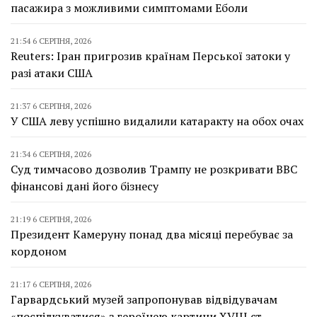
пасажира з можливими симптомами Еболи
21:54 6 СЕРПНЯ, 2026
Reuters: Іран пригрозив країнам Перської затоки у
разі атаки США
21:37 6 СЕРПНЯ, 2026
У США леву успішно видалили катаракту на обох очах
21:34 6 СЕРПНЯ, 2026
Суд тимчасово дозволив Трампу не розкривати BBC
фінансові дані його бізнесу
21:19 6 СЕРПНЯ, 2026
Президент Камеруну понад два місяці перебуває за
кордоном
21:17 6 СЕРПНЯ, 2026
Гарвардський музей запропонував відвідувачам
«поспілкуватися» з героїнею картини XVIII ст.