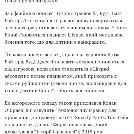
Генкс про новий фільм.
За офіційним описом “Історії іграшок 5”, Вуді, Базз
Лайтер, Джессі та інші іграшки знову повертаються,
але цього разу стикаються з новим викликом. У житті
Бонні з’являється планшет Lilypad, який має власне
бачення того, що для дитини є найкращим.
“Іграшки повертаються, і цього разу робота Базза
Лайтера, Вуді, Джессі та решти компанії опиняється
під загрозою, коли вони стикаються з Lilypad –
абсолютно новим планшетом, який приходить зі
своїми руйнівними ідеями про те, що найкраще для
їхньої дитини Бонні”, – йдеться в синопсисі.
До акторського складу також приєднався Конан
О’Браєн. Він озвучить “технологічну іграшку для
привчання до туалету” на ім’я Smarty Pants. Тоні Гейл
повернеться до ролі Форкі, персонажа, який
дебютував в “Історії іграшок 4” у 2019 році.