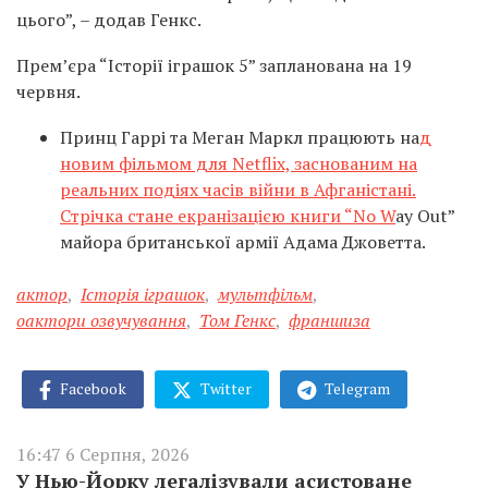
цього”, – додав Генкс.
Прем’єра “Історії іграшок 5” запланована на 19
червня.
Принц Гаррі та Меган Маркл працюють на
д
новим фільмом для Netflix, заснованим на
реальних подіях часів війни в Афганістані.
Стрічка стане екранізацією книги “No W
ay Out”
майора британської армії Адама Джоветта.
актор
,
Історія іграшок
,
мультфільм
,
оактори озвучування
,
Том Генкс
,
франшиза
Facebook
Twitter
Telegram
16:47 6 Серпня, 2026
У Нью-Йорку легалізували асистоване