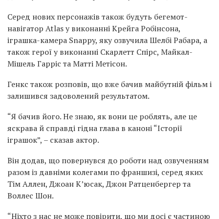
Серед нових персонажів також будуть бегемот-
навігатор Atlas у виконанні Крейга Робінсона,
іграшка-камера Snappy, яку озвучила Шелбі Рабара, а
також герої у виконанні Скарлетт Спірс, Майкал-
Мішель Гарріс та Матті Метісон.
Генкс також розповів, що вже бачив майбутній фільм і
залишився задоволений результатом.
“Я бачив його. Не знаю, як вони це роблять, але це
яскрава й справді гідна глава в каноні “Історії
іграшок”, – сказав актор.
Він додав, що повернувся до роботи над озвученням
разом із давніми колегами по франшизі, серед яких
Тім Аллен, Джоан К’юсак, Джон Ратценбергер та
Воллес Шон.
“Ніхто з нас не може повірити, що ми досі є частиною