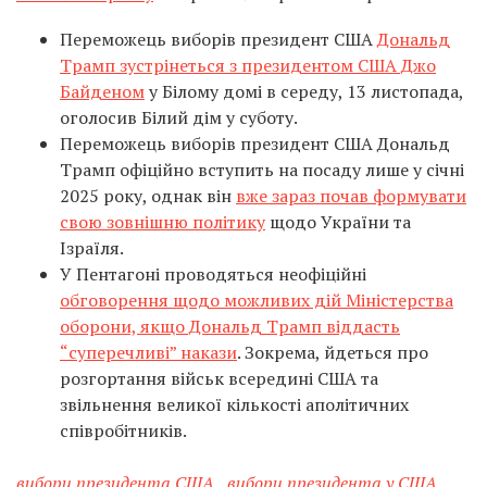
Переможець виборів президент США
Дональд
Трамп зустрінеться з президентом США Джо
Байденом
у Білому домі в середу, 13 листопада,
оголосив Білий дім у суботу.
Переможець виборів президент США Дональд
Трамп офіційно вступить на посаду лише у січні
2025 року, однак він
вже зараз почав формувати
свою зовнішню політику
щодо України та
Ізраїля.
У Пентагоні проводяться неофіційні
обговорення щодо можливих дій Міністерства
оборони, якщо Дональд Трамп віддасть
“суперечливі” накази
. Зокрема, йдеться про
розгортання військ всередині США та
звільнення великої кількості аполітичних
співробітників.
вибори президента США
,
вибори президента у США
,