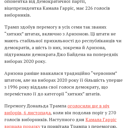
опонентка від Демократичної партії,
віцепрезидентка Камала Гарріс, має 226 голосів
виборників.
Трамп здобув перемогу в усіх семи так званих
“хитких” штатах, включно з Аризоною. Ці штати не
мають стабільної прихильності до республіканців чи
демократів, а шість із них, зокрема й Аризона,
підтримали демократа Джо Байдена на попередніх
виборах 2020 року.
Аризона раніше вважалася традиційно “червоним”
штатом, але на виборах 2020 року її більшість уперше
з 1996 року віддала свої голоси демократу, що
перемістило її до категорії “хитких” штатів.
Перемогу Дональда Трампа
оголосили ще в ніч
виборів, 6 листопада
, коли він подолав поріг у 270
голосів виборників. Наступного дня
Камала Гарріс
визнала поразку
та привітала Трампа з перемогою.