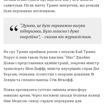
салютував. Після матчу Трамп заперечив, що реакція
була переважно негативною.
“Думаю, це були переважно вигуки
підтримки. Було голосно і дуже
енергійно”,
– сказав він журналістам.
На гру Трамп прийшов разом з онукою Кай Трамп.
Поруч із ним також були власник “Нікс” Джеймс
Долан і представники адміністрації, зокрема міністр
транспорту Шон Даффі, міністр внутрішніх справ Даг
Бергам, очільник Агентства з охорони довкілля Лі
Зелдін та спецпосланець Стів Віткофф.
Поява президента суттєво змінила атмосферу
навколо арени. Через посилені заходи безпеки вулиці
біля Медісон-сквер-гарден перекрили для