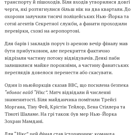
транспорту й пішоходів. Біля входів утворилися довгі
черги, які розтягнулися більш ніж на два квартали. До
охорони залучили тисячі поліцейських Нью-Йорка та
сотні агентів Секретної служби, а фанати проходили
перевірки, схожі на аеропортові.
Для барів і закладів поруч із ареною вечір фіналу мав
бути прибутковим, але перекриття фактично
відрізали частину потоку відвідувачів. Деякі паби
залишилися майже порожніми, а частину фанатських
переглядів довелося перенести або скасувати.
Один із ньюйоркців сказав BBC, що посилена безпека
“вбиває вайб “Нікс”.
Матч відвідали й численні
знаменитості. Біля майданчика помітили Трейсі
Моргана, Тіну Фей, Крістін Тейлор, Бена Стіллера та
Тімоті Шаламе. На грі також був мер Нью-Йорка
Зохран Мамдані.
Для “Нікс” цей фінал став історичним: команда