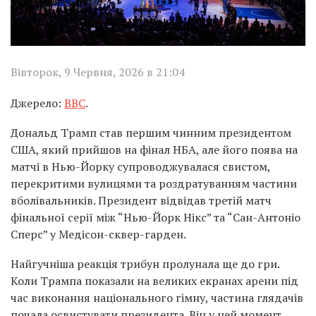
Вівторок, 9 Червня, 2026 в 21:04
Джерело:
BBC
.
Дональд Трамп став першим чинним президентом
США, який прийшов на фінал НБА, але його поява на
матчі в Нью-Йорку супроводжувалася свистом,
перекритими вулицями та роздратуванням частини
вболівальників. Президент відвідав третій матч
фінальної серії між “Нью-Йорк Нікс” та “Сан-Антоніо
Сперс” у Медісон-сквер-гарден.
Найгучніша реакція трибун пролунала ще до гри.
Коли Трампа показали на великих екранах арени під
час виконання національного гімну, частина глядачів
почала освистувати президента. Він у цей момент