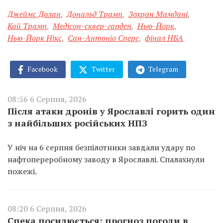
Джеймс Долан
,
Дональд Трамп
,
Зохран Мамдані
,
Кай Трамп
,
Медісон-сквер-гарден
,
Нью-Йорк
,
Нью-Йорк Нікс
,
Сан-Антоніо Сперс
,
фінал НБА
Facebook
Twitter
Telegram
08:56 6 Серпня, 2026
Після атаки дронів у Ярославлі горить один
з найбільших російських НПЗ
У ніч на 6 серпня безпілотники завдали удару по
нафтопереробному заводу в Ярославлі. Спалахнули
пожежі.
08:20 6 Серпня, 2026
Спека посилюється: прогноз погоди в