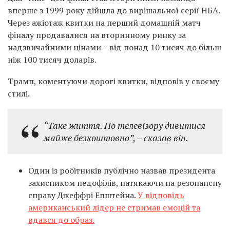
вперше з 1999 року дійшла до вирішальної серії НБА.
Через ажіотаж квитки на перший домашній матч
фіналу продавалися на вторинному ринку за
надзвичайними цінами – від понад 10 тисяч до більш
ніж 100 тисяч доларів.
Трамп, коментуючи дорогі квитки, відповів у своєму
стилі.
“Таке життя. По телевізору дивитися
майже безкоштовно”,
– сказав він.
Один із робітників публічно назвав президента
захисником педофілів, натякаючи на резонансну
справу Джеффрі Епштейна.
У відповідь
американський лідер не стримав емоцій та
вдався до образ.