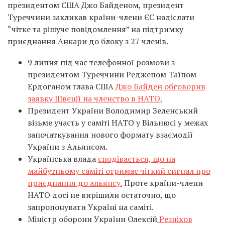
президентом США Джо Байденом, президент
Туреччини закликав країни-члени ЄС надіслати
“чітке та рішуче повідомлення” на підтримку
приєднання Анкари до блоку з 27 членів.
9 липня під час телефонної розмови з
президентом Туреччини Реджепом Таїпом
Ердоганом глава США
Джо Байден обговорив
заявку Швеції на членство в НАТО.
Президент України Володимир Зеленський
візьме участь у саміті НАТО у Вільнюсі у межах
започаткування нового формату взаємодії
України з Альянсом.
Українська влада
сподівається, що на
майбутньому саміті отримає чіткий сигнал про
приєднання до альянсу.
Проте країни-члени
НАТО досі не вирішили остаточно, що
запропонувати Україні на саміті.
Міністр оборони України Олексій
Резніков