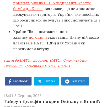
привітав рішення США відправити касетні
бомби до Києва
, заявивши, що це допоможе
деокупувати територію України, але пообіцяв,
що боєприпаси не будуть використовуватися в
Росії.
Країни Північноатлантичного
альянсу
погодили
скасування Плану дій щодо
членства в НАТО (ПДЧ) для України як
передумови вступу.
вступ до НАТО
,
Ердоган
,
НАТО
,
Столтенберг
,
Туреччина
,
членство в НАТО
,
Швеція
Facebook
Twitter
Telegram
18:51 8 Серпня, 2026
Тайфун Дельфін накрив Окінаву в Японії:
є постраждалі