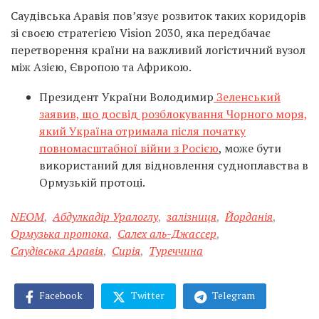
Саудівська Аравія пов’язує розвиток таких коридорів
зі своєю стратегією Vision 2030, яка передбачає
перетворення країни на важливий логістичний вузол
між Азією, Європою та Африкою.
Президент України Володимир
Зеленський
заявив, що досвід розблокування Чорного моря,
який Україна отримала після початку
повномасштабної війни з Росією
, може бути
використаний для відновлення судноплавства в
Ормузькій протоці.
NEOM
,
Абдулкадір Уралоглу
,
залізниця
,
Йорданія
,
Ормузька протока
,
Салех аль-Джассер
,
Саудівська Аравія
,
Сирія
,
Туреччина
Facebook
Twitter
Telegram