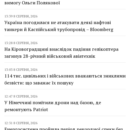
вимогу Ольги Полякової
13:39 8 СЕРПНЯ, 2026
Україна погодилася не атакувати деякі нафтові
танкери й Каспійський трубопровід – Bloomberg
13:28 8 СЕРПНЯ, 2026
На Кіровоградщині внаслідок падіння гелікоптера
загинув 28-річний військовий авіатехнік
13:03 8 СЕРПНЯ, 2026
114 тис. цивільних і військових вважаються зниклими
безвісти: що заважає їх пошуку
12:47 8 СЕРПНЯ, 2026
У Німеччині помітили дрони над базою, де
ремонтують Patriot
12:31 8 СЕРПНЯ, 2026
Енергосистема пройшла період рекордної спеки без