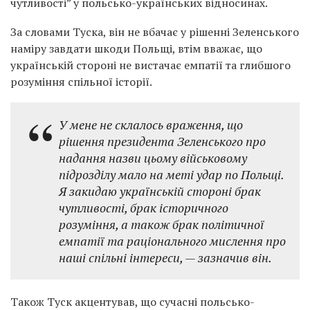
чутливості” у польсько-українських відносинах.
За словами Туска, він не вбачає у рішенні Зеленського
наміру завдати шкоди Польщі, втім вважає, що
українській стороні не вистачає емпатії та глибшого
розуміння спільної історії.
У мене не склалось враження, що
рішення президента Зеленського про
надання назви цьому військовому
підрозділу мало на меті удар по Польщі.
Я закидаю українській стороні брак
чутливості, брак історичного
розуміння, а також брак політичної
емпатії та раціонального мислення про
наші спільні інтереси, — зазначив він.
Також Туск акцентував, що сучасні польсько-