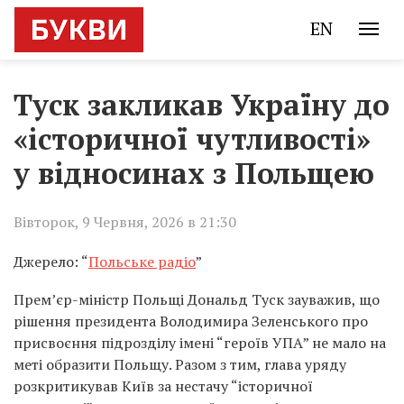
EN
Туск закликав Україну до
«історичної чутливості»
у відносинах з Польщею
Вівторок, 9 Червня, 2026 в 21:30
Джерело: “
Польське радіо
”
Прем’єр-міністр Польщі Дональд Туск зауважив, що
рішення президента Володимира Зеленського про
присвоєння підрозділу імені “героїв УПА” не мало на
меті образити Польщу. Разом з тим, глава уряду
розкритикував Київ за нестачу “історичної