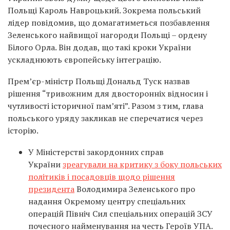
Польщі Кароль Навроцький. Зокрема польський
лідер повідомив, що домагатиметься позбавлення
Зеленського найвищої нагороди Польщі – ордену
Білого Орла. Він додав, що такі кроки України
ускладнюють європейську інтеграцію.
Прем’єр-міністр Польщі Дональд Туск назвав
рішення “тривожним для двосторонніх відносин і
чутливості історичної пам’яті”. Разом з тим, глава
польського уряду закликав не сперечатися через
історію.
У Міністерстві закордонних справ
України
зреагували на критику з боку польських
політиків і посадовців щодо рішення
президента
Володимира Зеленського про
надання Окремому центру спеціальних
операцій Північ Сил спеціальних операцій ЗСУ
почесного найменування на честь Героїв УПА.