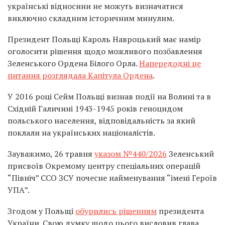
українські відносини не можуть визначатися
виключно складним історичним минулим.
Президент Польщі Кароль Навроцький має намір
оголосити рішення щодо можливого позбавлення
Зеленського Ордена Білого Орла.
Напередодні це
питання розглядала Капітула Ордена
.
У 2016 році Сейм Польщі визнав події на Волині та в
Східній Галичині 1943-1945 років геноцидом
польського населення, відповідальність за який
поклали на українських націоналістів.
Зауважимо, 26 травня
указом №440/2026
Зеленський
присвоїв Окремому центру спеціальних операцій
“Північ” ССО ЗСУ почесне найменування “імені Героїв
УПА”.
Згодом у Польщі
обурились рішенням
президента
України. Свою думку щодо цього висловив глава