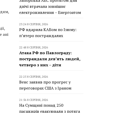
Запорізька АЕС протягом дня
двічі втрачала зовнішнє
юдям,
електроживлення – Енергоатом
23:24 8 СЕРПНЯ, 2026
ії,
РФ вдарила КАБом по Ізюму:
 ані
п’ятеро постраждалих
22:48 8 СЕРПНЯ, 2026
Атака РФ по Павлограду:
постраждали дев’ять людей,
четверо з них – діти
22:25 8 СЕРПНЯ, 2026
Венс заявив про прогрес у
переговорах США з Іраном
21:56 8 СЕРПНЯ, 2026
На Сумщині понад 250
пасажирів евакуювали з потяга