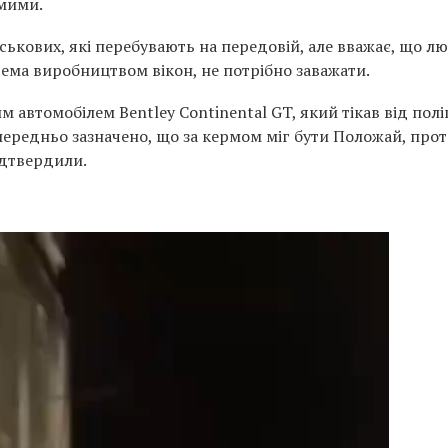
мими.
ськових, які перебувають на передовій, але вважає, що л
ема виробництвом вікон, не потрібно заважати.
 автомобілем Bentley Continental GT, який тікав від поліц
редньо зазначено, що за кермом міг бути Положай, проте
ідтвердили.