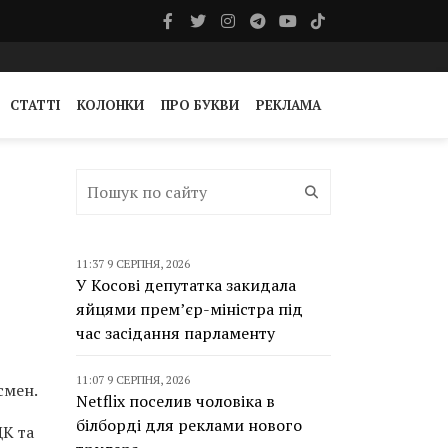
СТАТТІ
КОЛОНКИ
ПРО БУКВИ
РЕКЛАМА
11:37 9 СЕРПНЯ, 2026
У Косові депутатка закидала
яйцями прем’єр-міністра під
час засідання парламенту
11:07 9 СЕРПНЯ, 2026
смен.
Netflix поселив чоловіка в
білборді для реклами нового
ЦК та