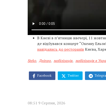
В Києві в п’ятницю ввечері, 11 жовт
де відбувався концерт “Океану Ельзи
навідались до ресторанів
Києва, Харк
Steko
,
Дніпро
,
мобілізація
,
мобілізація в Укра
Facebook
Twitter
Telegr
08:51 9 Серпня, 2026