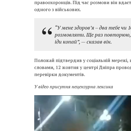
правоохоронців. Під час розмови він вдаєт
одного з військових.
“У мене здоров’я – два тебе чи 
розмовляти. Ще раз повторюю, я
іди копай”, — сказав він.
Положай підтвердив у соціальній мережі, щ
словами, 12 жовтня у центрі Дніпра прово
перевірки документів.
У відео присутня нецензурна лексика