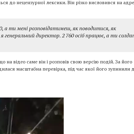
ься до нецензурної лексики. Він різко висловився на адр
10, а ти мені розповідатимеш, як поводитися, як
 генеральний директор. 2 760 осіб працює, а ти солда
о на відео саме він і розповів свою версію подій. За його
дилася масштабна перевірка, під час якої його зупинили 