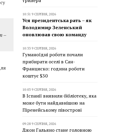
трилера
есу
10:51 9 СЕРПНЯ, 2026
Уся президентська рать – як
Володимир Зеленський
т –
оновлював свою команду
10:33 9 СЕРПНЯ, 2026
Гуманоїдні роботи почали
прибирати оселі в Сан-
для
Франциско: година роботи
коштує $30
10:03 9 СЕРПНЯ, 2026
В Іспанії виявили бібліотеку, яка
може бути найдавнішою на
Піренейському півострові
09:28 9 СЕРПНЯ, 2026
Джон Гальяно стане головною