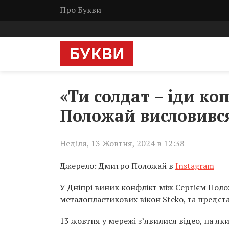
Про Букви
«Ти солдат – іди ко
Положай висловився
Неділя, 13 Жовтня, 2024 в 12:38
Джерело: Дмитро Положай в
Instagram
У Дніпрі виник конфлікт між Сергієм Пол
металопластикових вікон Steko, та предст
13 жовтня у мережі з’явилися відео, на як