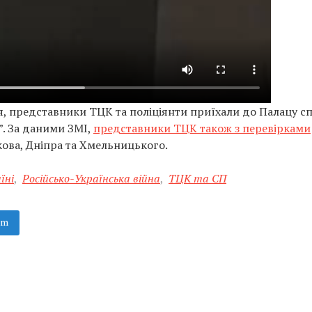
ня, представники ТЦК та поліціянти приїхали до Палацу сп
”. За даними ЗМІ,
представники ТЦК також з перевірками
ова, Дніпра та Хмельницького.
їні
,
Російсько-Українська війна
,
ТЦК та СП
am