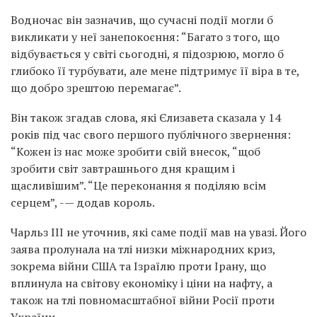
Водночас він зазначив, що сучасні події могли б
викликати у неї занепокоєння: “Багато з того, що
відбувається у світі сьогодні, я підозрюю, могло б
глибоко її турбувати, але мене підтримує її віра в те,
що добро зрештою перемагає”.
Він також згадав слова, які Єлизавета сказала у 14
років під час свого першого публічного звернення:
“Кожен із нас може зробити свій внесок, “щоб
зробити світ завтрашнього дня кращим і
щасливішим”. “Це переконання я поділяю всім
серцем”, -— додав король.
Чарльз ІІІ не уточнив, які саме події мав на увазі. Його
заява пролунала на тлі низки міжнародних криз,
зокрема війни США та Ізраїлю проти Ірану, що
вплинула на світову економіку і ціни на нафту, а
також на тлі повномасштабної війни Росії проти
України.