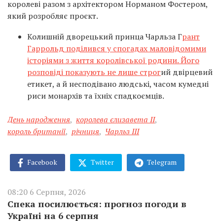
королеві разом з архітектором Норманом Фостером,
який розробляє проєкт.
Колишній дворецький принца Чарльза Г
рант
Гаррольд поділився у спогадах маловідомими
історіями з життя королівської родини. Його
розповіді показують не лише строг
ий двірцевий
етикет, а й несподівано людські, часом кумедні
риси монархів та їхніх спадкоємців.
День народження
,
королева єлизавета ІІ
,
король британії
,
річниця
,
Чарльз ІІІ
Facebook
Twitter
Telegram
08:20 6 Серпня, 2026
Спека посилюється: прогноз погоди в
Україні на 6 серпня