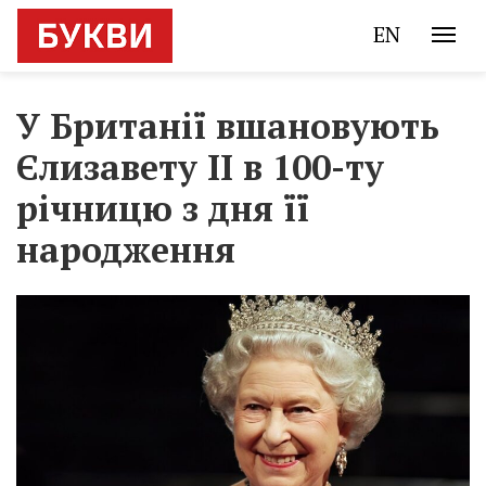
EN
У Британії вшановують
Єлизавету II в 100-ту
річницю з дня її
народження