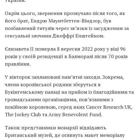
Окрім цього, звернення прозвучало після того, як
його брат, Ендрю Маунтбеттен-Віндзор, був
позбавлений титулів через зв’язки із засудженим за
сексуальні злочини Джеффрі Епштейном.
Єлизавета II померла 8 вересня 2022 року у віці 96
років у своїй резиденції в Балморалі після 70 років
правління.
У вівторок заплановані пам’ятні заходи. Зокрема,
члени королівської родини зберуться в
Букінгемському палаці на прийом із благодійними та
громадськими організаціями, пов’язаними з
покійною королевою, серед яких Cancer Research UK,
The Jockey Club та Army Benevolent Fund.
Також представники монархії відвідають
Британський музей, де оглянуть макет меморіалу