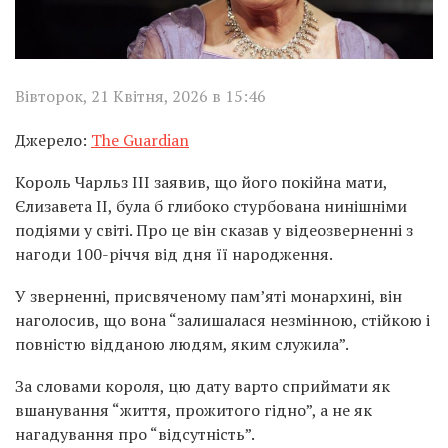
Вівторок, 21 Квітня, 2026 в 15:46
Джерело:
The Guardian
Король Чарльз III заявив, що його покійна мати,
Єлизавета II, була б глибоко стурбована нинішніми
подіями у світі. Про це він сказав у відеозверненні з
нагоди 100-річчя від дня її народження.
У зверненні, присвяченому пам’яті монархині, він
наголосив, що вона “залишалася незмінною, стійкою і
повністю відданою людям, яким служила”.
За словами короля, цю дату варто сприймати як
вшанування “життя, прожитого гідно”, а не як
нагадування про “відсутність”.