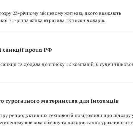
дозру 23-річному місцевому жителю, якого вважають
ої 71-річна жінка втратила 18 тисяч доларів.
 санкції проти РФ
анкції та додала до списку 12 компаній, 6 суден тіньово
о сурогатного материнства для іноземців
тру репродуктивних технологій повідомили про підозру 
 вчиненому шляхом обману та використання уразливого с