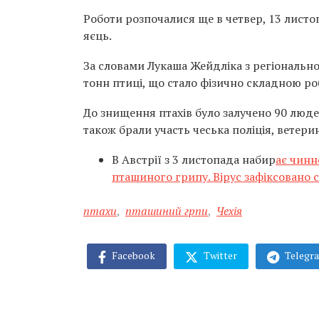
Роботи розпочалися ще в четвер, 13 листоп
яєць.
За словами Лукаша Жейдліка з регіонально
тонн птиці, що стало фізично складною р
До знищення птахів було залучено 90 людей
також брали участь чеська поліція, ветери
В Австрії з 3 листопада набир
ає чинн
пташиного грипу. Вірус зафіксовано 
птахи
,
пташиний грпи
,
Чехія
Facebook
Twitter
Telegr