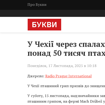
Про Букви
У Чехії через спал
понад 50 тисяч птах
Понеділок, 17 Листопада, 2025 в 10:18
Джерело:
Radio Prague International
У Чехії пташиний грип призвів до знищен
У суботу, 15 листопада, надзвичайники зав
пташиним грипом, на фермі Mach Drůbež у