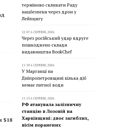
терміново скликати Раду
нацбезпеки через дрон у
ад
Лейпцигу
12:07 6 СЕРПНЯ, 2026
Через російський удар вдруге
пошкоджено склади
видавництва BookChef
11:39 6 СЕРПНЯ, 2026
У Марганці на
Дніпропетровщині кілька діб
немає питної води
11:13 6 СЕРПНЯ, 2026
РФ атакувала залізничну
станцію в Лозовій на
Харківщині: двоє загиблих,
и $18
вісім поранених