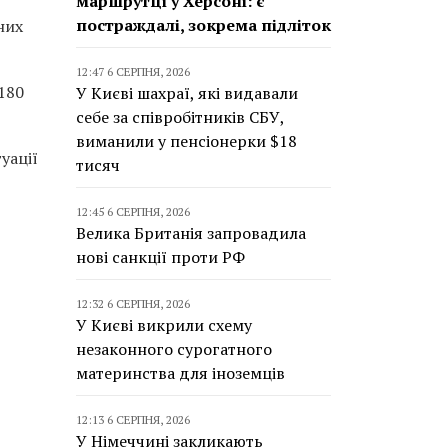
маршрутці у Херсоні: є
постраждалі, зокрема підліток
них
12:47 6 СЕРПНЯ, 2026
180
У Києві шахраї, які видавали
себе за співробітників СБУ,
виманили у пенсіонерки $18
уації
тисяч
12:45 6 СЕРПНЯ, 2026
Велика Британія запровадила
нові санкції проти РФ
12:32 6 СЕРПНЯ, 2026
У Києві викрили схему
незаконного сурогатного
материнства для іноземців
12:13 6 СЕРПНЯ, 2026
У Німеччині закликають