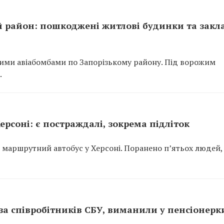
 район: пошкоджені житлові будинки та закл
ними авіабомбами по Запорізькому району. Під ворожим
.
рсоні: є постраждалі, зокрема підліток
м маршрутний автобус у Херсоні. Поранено п’ятьох людей,
 за співробітників СБУ, виманили у пенсіонерк