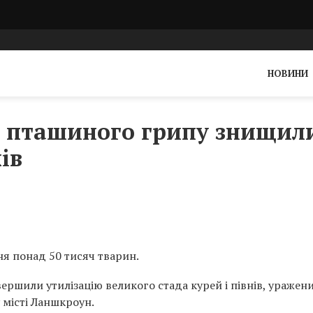
НОВИНИ
ах пташиного грипу знищил
ів
ня понад 50 тисяч тварин.
ершили утилізацію великого стада курей і півнів, уражен
 місті Ланшкроун.