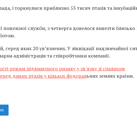
ада, і торкнулися приблизно 53 тисяч птахів та інкубацій
ї пожежної служби, з четверга довелося вивезти близько 
оботою.
, серед яких 20 ув’язнених. У ліквідації надзвичайної сит
нарна адміністрація та співробітники компанії.
ості режим підвищеного ризику у зв’язку зі спалахом
серед диких птахів у кількох федерал
ьних землях країни.
am