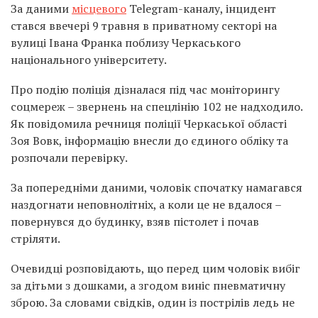
За даними
місцевого
Telegram-каналу, інцидент
стався ввечері 9 травня в приватному секторі на
вулиці Івана Франка поблизу Черкаського
національного університету.
Про подію поліція дізналася під час моніторингу
соцмереж – звернень на спецлінію 102 не надходило.
Як повідомила речниця поліції Черкаської області
Зоя Вовк, інформацію внесли до єдиного обліку та
розпочали перевірку.
За попередніми даними, чоловік спочатку намагався
наздогнати неповнолітніх, а коли це не вдалося –
повернувся до будинку, взяв пістолет і почав
стріляти.
Очевидці розповідають, що перед цим чоловік вибіг
за дітьми з дошками, а згодом виніс пневматичну
зброю. За словами свідків, один із пострілів ледь не