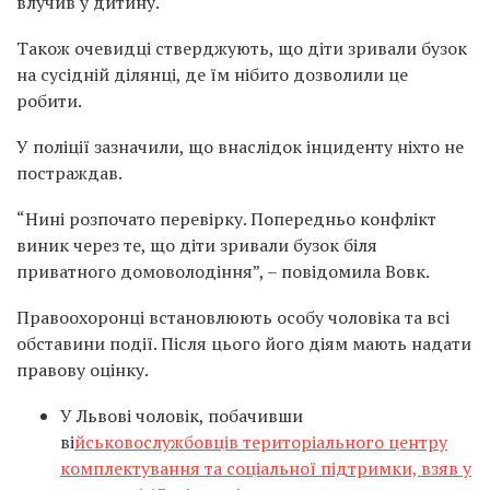
влучив у дитину.
Також очевидці стверджують, що діти зривали бузок
на сусідній ділянці, де їм нібито дозволили це
робити.
У поліції зазначили, що внаслідок інциденту ніхто не
постраждав.
“Нині розпочато перевірку. Попередньо конфлікт
виник через те, що діти зривали бузок біля
приватного домоволодіння”, – повідомила Вовк.
Правоохоронці встановлюють особу чоловіка та всі
обставини події. Після цього його діям мають надати
правову оцінку.
У Львові чоловік, побачивши
ві
йськовослужбовців територіального центру
комплектування та соціальної підтримки, взяв у