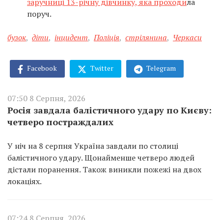
заручниці 13-річну дівчинку, яка проходи
ла
поруч.
бузок
,
діти
,
інцидент
,
Поліція
,
стрілянина
,
Черкаси
Facebook
Twitter
Telegram
07:50 8 Серпня, 2026
Росія завдала балістичного удару по Києву:
четверо постраждалих
У ніч на 8 серпня Україна завдали по столиці
балістичного удару. Щонайменше четверо людей
дістали поранення. Також виникли пожежі на двох
локаціях.
07:24 8 Серпня, 2026