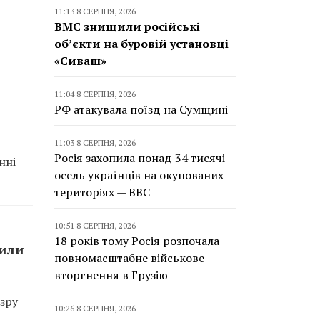
11:13 8 СЕРПНЯ, 2026
ВМС знищили російські
об’єкти на буровій установці
«Сиваш»
11:04 8 СЕРПНЯ, 2026
РФ атакувала поїзд на Сумщині
11:03 8 СЕРПНЯ, 2026
Росія захопила понад 34 тисячі
нні
осель українців на окупованих
територіях — BBC
10:51 8 СЕРПНЯ, 2026
18 років тому Росія розпочала
сили
повномасштабне військове
вторгнення в Грузію
зру
10:26 8 СЕРПНЯ, 2026