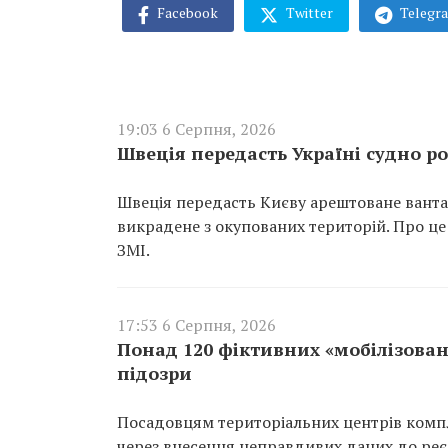
Facebook
Twitter
Telegr
19:03 6 Серпня, 2026
Швеція передасть Україні судно ро
Швеція передасть Києву арештоване вантаж
викрадене з окупованих територій. Про це
ЗМІ.
17:53 6 Серпня, 2026
Понад 120 фіктивних «мобілізован
підозри
Посадовцям територіальних центрів компл
через внесення неправдивих даних до реєс