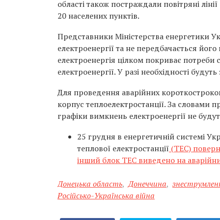
області також постраждали повітряні ліні
20 населених пунктів.
Представники Міністерства енергетики Укр
електроенергії та не передбачається його
електроенергія цілком покриває потреби 
електроенергії. У разі необхідності будуть
Для проведення аварійних короткостроков
корпус теплоелектростанції. За словами пр
графіки вимкнень електроенергії не будут
25 грудня в енергетичній системі Укр
теплової електростанції
(ТЕС) поверн
інший блок ТЕС виведено на аварійн
Донецька область
,
Донеччина
,
знеструмлен
Російсько-Українська війна