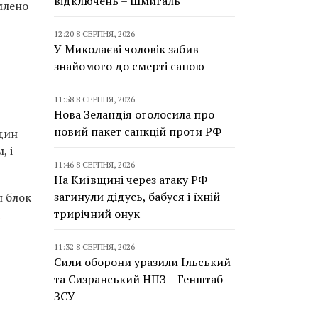
відключень – Шмигаль
млено
12:20 8 СЕРПНЯ, 2026
У Миколаєві чоловік забив
знайомого до смерті сапою
11:58 8 СЕРПНЯ, 2026
Нова Зеландія оголосила про
новий пакет санкцій проти РФ
дин
, і
11:46 8 СЕРПНЯ, 2026
На Київщині через атаку РФ
загинули дідусь, бабуся і їхній
н блок
трирічний онук
11:32 8 СЕРПНЯ, 2026
Сили оборони уразили Ільський
та Сизранський НПЗ – Генштаб
ЗСУ