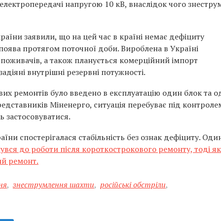
ї електропередачі напругою 10 кВ, внаслідок чого знестру
аїни заявили, що на цей час в країні немає дефіциту
 поява протягом поточної доби. Вироблена в Україні
споживачів, а також планується комерційний імпорт
 задіяні внутрішні резервні потужності.
их ремонтів було введено в експлуатацію один блок та о
едставників Міненерго, ситуація перебуває під контролем
ь застосовуватися.
аїни спостерігалася стабільність без ознак дефіциту. Оди
увся до роботи після короткострокового ремонту, тоді як
ий ремонт.
ня
,
знеструмлення шахти
,
російські обстріли
,