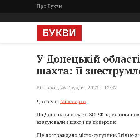
Про Букви
У Донецькій області
шахта: її знеструмл
Вівторок, 26 Грудня, 2023 в 12:47
Джерело:
Міненерго
По Донецькій області ЗС РФ здійснили нов
евакуювали з шахти на поверхню.
Ще постраждало місто-супутник. Згідно з і