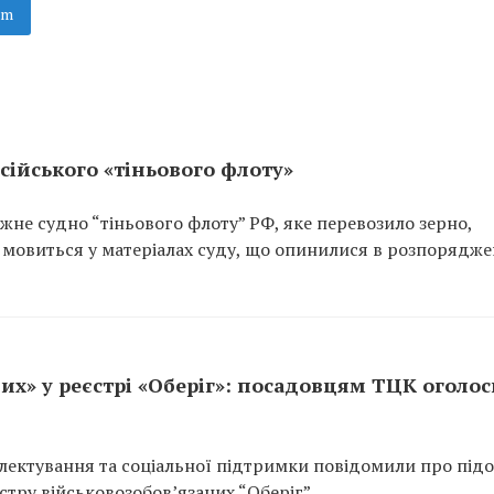
am
сійського «тіньового флоту»
не судно “тіньового флоту” РФ, яке перевозило зерно,
 мовиться у матеріалах суду, що опинилися в розпорядже
их» у реєстрі «Оберіг»: посадовцям ТЦК оголо
ектування та соціальної підтримки повідомили про підо
тру військовозобов’язаних “Оберіг”.