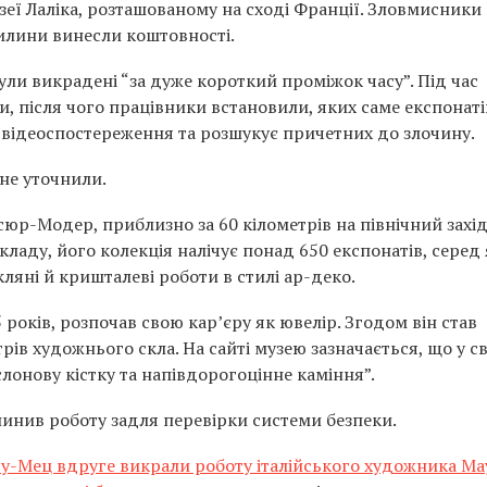
зеї Лаліка, розташованому на сході Франції. Зловмисники 
хвилини винесли коштовності.
ули викрадені “за дуже короткий проміжок часу”. Під час
 після чого працівники встановили, яких саме експонаті
ер відеоспостереження та розшукує причетних до злочину.
 не уточнили.
сюр-Модер, приблизно за 60 кілометрів на північний захід
кладу, його колекція налічує понад 650 експонатів, серед
кляні й кришталеві роботи в стилі ар-деко.
85 років, розпочав свою кар’єру як ювелір. Згодом він став
ів художнього скла. На сайті музею зазначається, що у св
слонову кістку та напівдорогоцінне каміння”.
инив роботу задля перевірки системи безпеки.
у-Мец вдруге викрали роботу італійського художника Ма