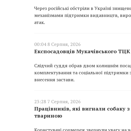
Через російські обстріли в Україні знище
механізмами підтримки видавництв, вироб
атак.
00:04 8 Серпня, 2026
Експосадовців Мукачівського ТЦК 
Слідчий суддя обрав двом колишнім поса
комплектування та соціальної підтримки з
внесення застави.
23:28 7 Серпня, 2026
Працівників, які вигнали собаку 
твариною
Користувачі соцмереж звернули увагу на чо