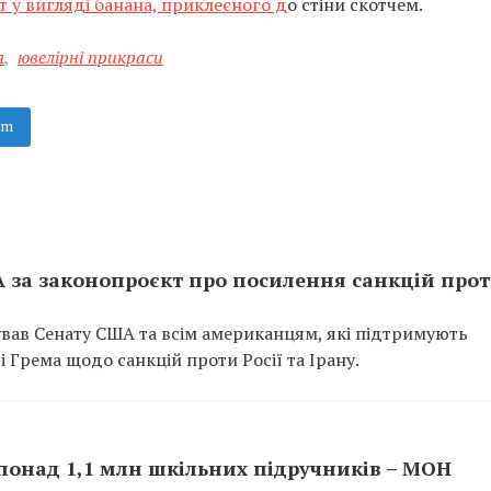
т у вигляді банана, приклеєного д
о стіни скотчем.
я
,
ювелірні прикраси
am
 за законопроєкт про посилення санкцій про
ав Сенату США та всім американцям, які підтримують
і Грема щодо санкцій проти Росії та Ірану.
 понад 1,1 млн шкільних підручників – МОН