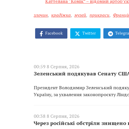
Каттелана “Комік” – відомий артоб’єк
злочин
,
крадіжка
,
музей
,
прикраси
,
Франці
Facebook
Twitter
Telegr
00:59 8 Серпня, 2026
Зеленський подякував Сенату США
Президент Володимир Зеленський подякув
Україну, за ухвалення законопроєкту Ліндс
00:38 8 Серпня, 2026
Через російські обстріли знищено