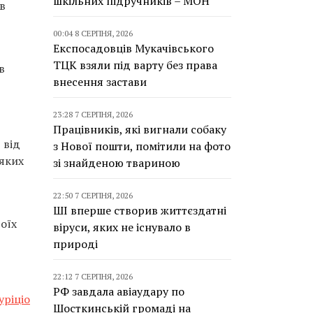
шкільних підручників – МОН
в
00:04 8 СЕРПНЯ, 2026
Експосадовців Мукачівського
ТЦК взяли під варту без права
в
внесення застави
23:28 7 СЕРПНЯ, 2026
Працівників, які вигнали собаку
 від
з Нової пошти, помітили на фото
 яких
зі знайденою твариною
22:50 7 СЕРПНЯ, 2026
ШІ вперше створив життєздатні
оїх
віруси, яких не існувало в
природі
22:12 7 СЕРПНЯ, 2026
РФ завдала авіаудару по
уріціо
Шосткинській громаді на