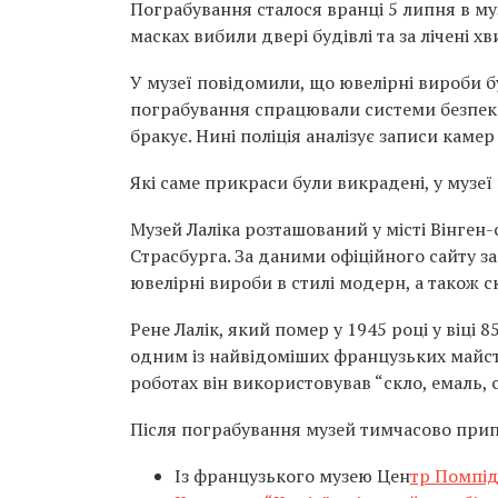
Пограбування сталося вранці 5 липня в му
масках вибили двері будівлі та за лічені 
У музеї повідомили, що ювелірні вироби б
пограбування спрацювали системи безпеки,
бракує. Нині поліція аналізує записи кам
Які саме прикраси були викрадені, у музеї
Музей Лаліка розташований у місті Вінген-
Страсбурга. За даними офіційного сайту за
ювелірні вироби в стилі модерн, а також с
Рене Лалік, який помер у 1945 році у віці 
одним із найвідоміших французьких майстр
роботах він використовував “скло, емаль, 
Після пограбування музей тимчасово прип
Із французького музею Цен
тр Помпід