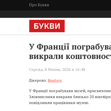
Про Букви
У Франції пограбув
викрали коштовност
Середа, 8 Липня, 2026 в 16:48
Джерело:
Reuters
У Франції пограбували музей, присвячени
Зловмисники викрали близько 20 ювелірних
повідомили працівники музею.