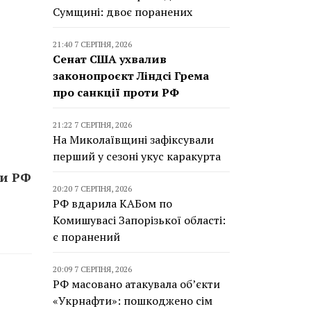
Сумщині: двоє поранених
21:40 7 СЕРПНЯ, 2026
Сенат США ухвалив
законопроєкт Ліндсі Грема
про санкції проти РФ
21:22 7 СЕРПНЯ, 2026
На Миколаївщині зафіксували
перший у сезоні укус каракурта
ти РФ
20:20 7 СЕРПНЯ, 2026
РФ вдарила КАБом по
Комишувасі Запорізької області:
є поранений
20:09 7 СЕРПНЯ, 2026
РФ масовано атакувала об’єкти
«Укрнафти»: пошкоджено сім