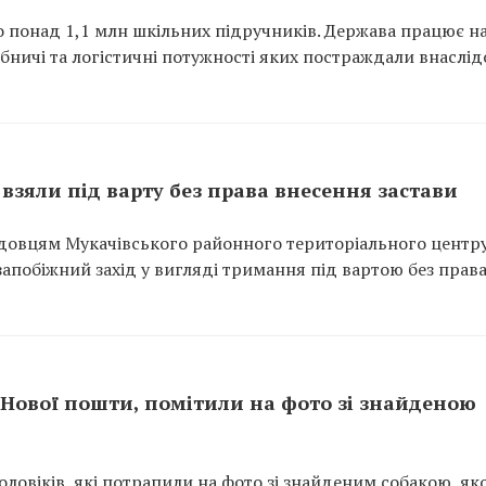
но понад 1,1 млн шкільних підручників. Держава працює н
ничі та логістичні потужності яких постраждали внаслід
взяли під варту без права внесення застави
довцям Мукачівського районного територіального центр
апобіжний захід у вигляді тримання під вартою без прав
з Нової пошти, помітили на фото зі знайденою
ловіків, які потрапили на фото зі знайденим собакою, як