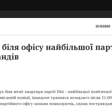
НОВИНИ
х біля офісу найбільшої пар
андів
бух біля штаб-квартири партії D66 – найбільшої політично
ісцевій поліції, інцидент трапився незадовго після 21:00
я партійного офісу зазнала пошкоджень, однак постражда