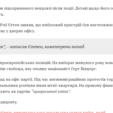
 підозрюваного невдовзі після події. Деталі щодо його 
ть.
 Роб Єттен заявив, що вибуховий пристрій був виготовлен
ну у дверях офісу.
ня”
, – написав Єттен, коментуючи напад.
 проєвропейських позицій. На виборах минулого року вон
ю свободи, яку очолює націоналіст Герт Вілдерс.
д на офіс партії. Під час антиімміграційних протестів тор
вальники розбили вікна штаб-квартири. На правому флан
кують як партію
“прогресивної еліти”.
нциденту.
облизу американського посольства стався вибух, який