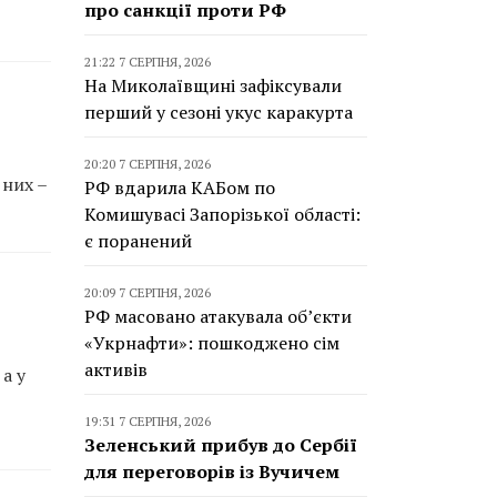
про санкції проти РФ
21:22 7 СЕРПНЯ, 2026
На Миколаївщині зафіксували
перший у сезоні укус каракурта
20:20 7 СЕРПНЯ, 2026
 них –
РФ вдарила КАБом по
Комишувасі Запорізької області:
є поранений
20:09 7 СЕРПНЯ, 2026
РФ масовано атакувала об’єкти
«Укрнафти»: пошкоджено сім
активів
а у
19:31 7 СЕРПНЯ, 2026
Зеленський прибув до Сербії
для переговорів із Вучичем