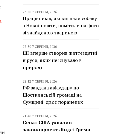
х
23:28 7 СЕРПНЯ, 2026
Працівників, які вигнали собаку
а
з Нової пошти, помітили на фото
зі знайденою твариною
22:50 7 СЕРПНЯ, 2026
ШІ вперше створив життєздатні
віруси, яких не існувало в
природі
22:12 7 СЕРПНЯ, 2026
РФ завдала авіаудару по
Шосткинській громаді на
Сумщині: двоє поранених
21:40 7 СЕРПНЯ, 2026
Сенат США ухвалив
законопроєкт Ліндсі Грема
ли