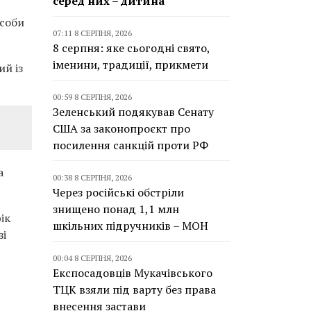
серед них – дитина
особи
07:11 8 СЕРПНЯ, 2026
8 серпня: яке сьогодні свято,
іменини, традиції, прикмети
ий із
00:59 8 СЕРПНЯ, 2026
Зеленський подякував Сенату
США за законопроєкт про
посилення санкцій проти РФ
а
00:38 8 СЕРПНЯ, 2026
Через російські обстріли
знищено понад 1,1 млн
ік
шкільних підручників – МОН
зі
00:04 8 СЕРПНЯ, 2026
Експосадовців Мукачівського
ТЦК взяли під варту без права
внесення застави