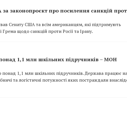
 за законопроєкт про посилення санкцій про
ав Сенату США та всім американцям, які підтримують
і Грема щодо санкцій проти Росії та Ірану.
 понад 1,1 млн шкільних підручників – МОН
но понад 1,1 млн шкільних підручників. Держава працює н
ничі та логістичні потужності яких постраждали внаслід