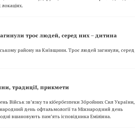
 локаціях.
агинули троє людей, серед них – дитина
рському району на Київщини. Троє людей загинули, серед
нини, традиції, прикмети
ень Військ зв’язку та кібербезпеки Збройних Сил України, 
Міжнародний день офтальмології та Міжнародний день
одні вшановують пам’ять ісповідника Еміліяна.