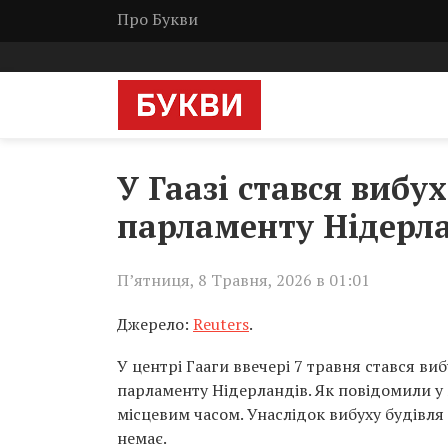
Про Букви
У Гаазі стався вибу
парламенту Нідерл
П’ятниця, 8 Травня, 2026 в 01:01
Джерело:
Reuters
.
У центрі Гааги ввечері 7 травня стався ви
парламенту Нідерландів. Як повідомили у м
місцевим часом. Унаслідок вибуху будівл
немає.