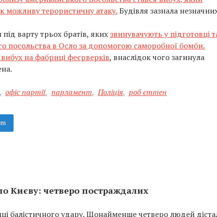
к можливу терористичну атаку.
Будівля зазнала незначни
 під варту трьох братів, яких
звинувачують у підготовці т
го посольства в Осло за допомогою саморобної бомби.
 вибух на фабриці феєрверків
, внаслідок чого загинула
ена.
,
офіс партії
,
парламент
,
Поліція
,
роб єттен
am
 по Києву: четверо постраждалих
лиці балістичного удару. Щонайменше четверо людей діста