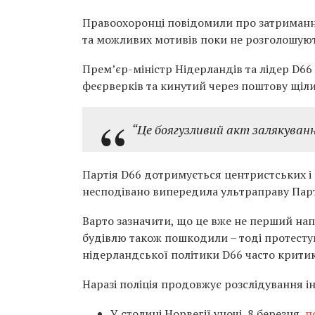
Правоохоронці повідомили про затримання
та можливих мотивів поки не розголошую
Прем’єр-міністр Нідерландів та лідер D66
феєрверків та кинутий через поштову щіли
“Це боягузливий акт залякуван
Партія D66 дотримується центристських і
несподівано випередила ультраправу Парті
Варто зазначити, що це вже не перший напа
будівлю також пошкодили – тоді протесту
нідерландської політики D66 часто крити
Наразі поліція продовжує розслідування і
У столиці Норвегії уночі, 8 березня,
п