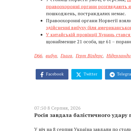
правоохоронні органи розглядають я
пошкоджень, постраждалих немає.
Правоохоронні органи Норвегії взяли
здійсненні вибуху біля американсько
У китайській провінції Хунань стався
щонайменше 21 особа, ще 61 – поран
D66
,
вибух
,
Гаага
,
Герт Вілдерс
,
Нідерланди
Facebook
Twitter
Telegr
07:50 8 Серпня, 2026
Росія завдала балістичного удару
У ніч на 8 серпня Україна завдали по сто