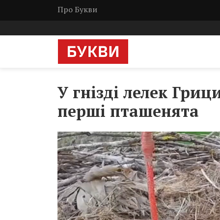
Про Букви
У гнізді лелек Гри
перші пташенята