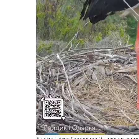
У гнізді лелек Грицика та Одарки вилупил