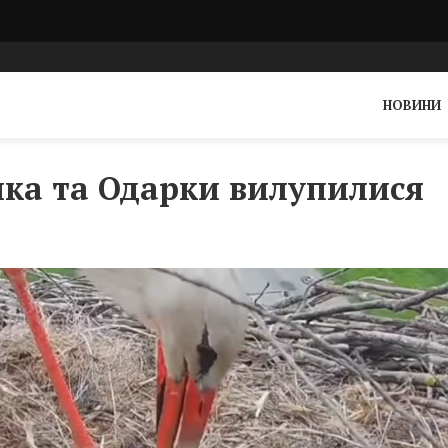
НОВИНИ
цика та Одарки вилупилися