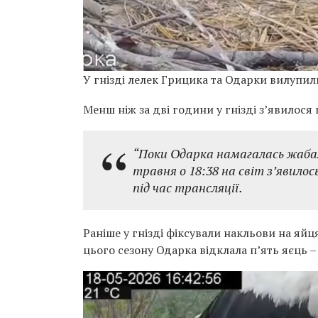
У гнізді лелек Грицика та Одарки вилупил
Менш ніж за дві години у гнізді з’явилос
“Поки Одарка намагалась жабам
травня о 18:38 на світ з’явило
під час трансляції.
Раніше у гнізді фіксували накльови на яй
цього сезону Одарка відклала п’ять яєць – у