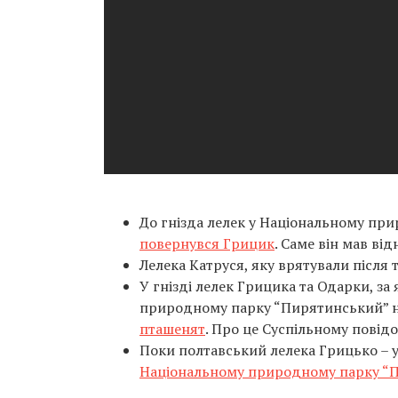
До гнізда лелек у Національному п
повернувся Грицик
. Саме він мав ві
Лелека Катруся, яку врятували після т
У гнізді лелек Грицика та Одарки, з
природному парку “Пирятинський” 
пташенят
. Про це Суспільному повід
Поки полтавський лелека Грицько – у
Національному природному парку “