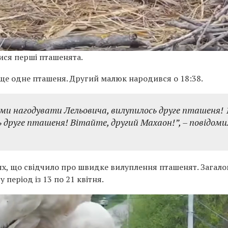
ися перші пташенята.
я ще одне пташеня. Другий малюк народився о 18:38.
и нагодувати Лельовича, вилупилось друге пташеня! 
сь друге пташеня! Вітайте, другий Махаон!”,
– повідоми
цях, що свідчило про швидке вилуплення пташенят. Загал
 період із 13 по 21 квітня.