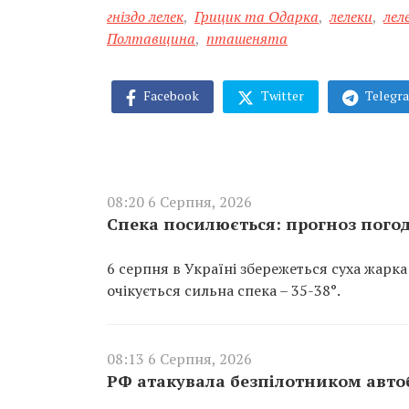
гніздо лелек
,
Грицик та Одарка
,
лелеки
,
лел
Полтавщина
,
пташенята
Facebook
Twitter
Telegr
08:20 6 Серпня, 2026
Спека посилюється: прогноз погод
6 серпня в Україні збережеться суха жарка
очікується сильна спека – 35-38°.
08:13 6 Серпня, 2026
РФ атакувала безпілотником авто