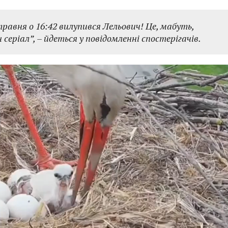
равня о 16:42 вилупився Лельович! Це, мабуть,
серіал”,
– йдеться у повідомленні спостерігачів.