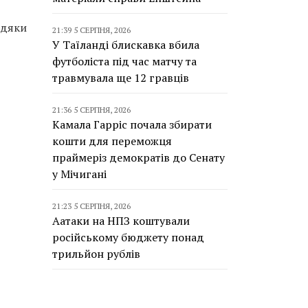
вдяки
21:39 5 СЕРПНЯ, 2026
У Таїланді блискавка вбила
футболіста під час матчу та
травмувала ще 12 гравців
21:36 5 СЕРПНЯ, 2026
Камала Гарріс почала збирати
кошти для переможця
праймеріз демократів до Сенату
у Мічигані
21:23 5 СЕРПНЯ, 2026
Аатаки на НПЗ коштували
російському бюджету понад
трильйон рублів