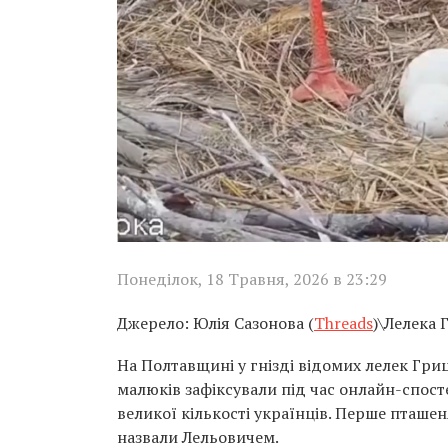
Понеділок, 18 Травня, 2026 в 23:29
Джерело: Юлія Сазонова (
Threads
)\Лелека 
На Полтавщині у гнізді відомих лелек Гр
малюків зафіксували під час онлайн-спост
великої кількості українців. Перше пташе
назвали Лельовичем.