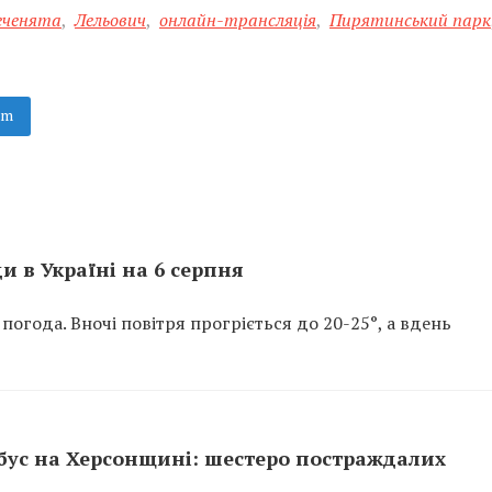
еченята
,
Лельович
,
онлайн-трансляція
,
Пирятинський парк
am
и в Україні на 6 серпня
 погода. Вночі повітря прогріється до 20-25°, а вдень
бус на Херсонщині: шестеро постраждалих