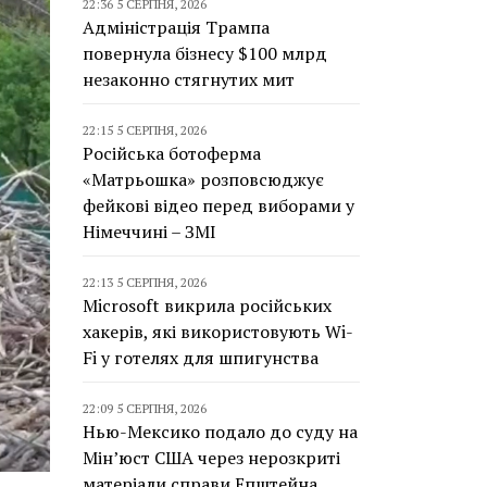
22:36 5 СЕРПНЯ, 2026
Адміністрація Трампа
повернула бізнесу $100 млрд
незаконно стягнутих мит
22:15 5 СЕРПНЯ, 2026
Російська ботоферма
«Матрьошка» розповсюджує
фейкові відео перед виборами у
Німеччині – ЗМІ
22:13 5 СЕРПНЯ, 2026
Microsoft викрила російських
хакерів, які використовують Wi-
Fi у готелях для шпигунства
22:09 5 СЕРПНЯ, 2026
Нью-Мексико подало до суду на
Мін’юст США через нерозкриті
матеріали справи Епштейна