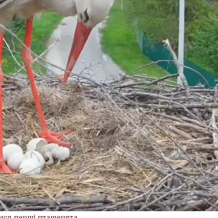
ися перші пташенята.