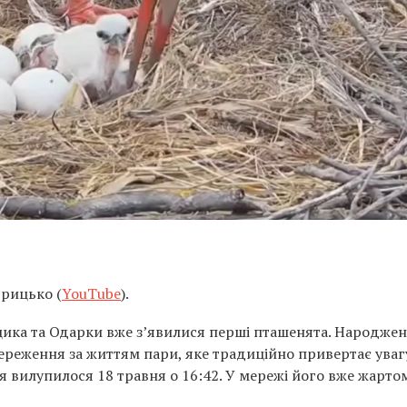
Грицько (
YouTube
).
ицика та Одарки вже з’явилися перші пташенята. Народже
ереження за життям пари, яке традиційно привертає уваг
ня вилупилося 18 травня о 16:42. У мережі його вже жарто