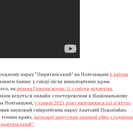
риродному парку “Пирятинський” на Полтавщині
6 квітня
дновити баланс у гнізді після минулорічних драм.
ого, як
лелека Грицик відніс її з гнізда, відлетіла.
а яким ведеться онлайн-спостереження в Національному
на Полтавщині,
у травні 2025 року вилупилися всі п’ятеро
омив науковий співробітник парку Анатолій Подобайло.
 теплих краях,
науковці запустили прямий ефір з годівниц
Пирятинський”.