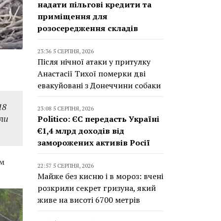
надати пільгові кредити та
приміщення для
розосередження складів
23:36 5 СЕРПНЯ, 2026
Після нічної атаки у притулку
Анастасії Тихої померки дві
евакуйовані з Донеччини собаки
18
23:08 5 СЕРПНЯ, 2026
ли
Politico: ЄС передасть Україні
€1,4 млрд доходів від
заморожених активів Росії
ом
22:57 5 СЕРПНЯ, 2026
Майже без кисню і в мороз: вчені
розкрили секрет гризуна, який
живе на висоті 6700 метрів