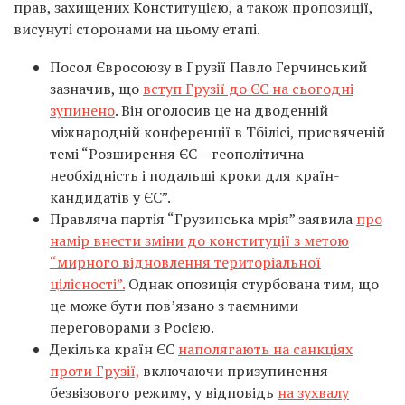
прав, захищених Конституцією, а також пропозиції,
висунуті сторонами на цьому етапі.
Посол Євросоюзу в Грузії Павло Герчинський
зазначив, що
вступ Грузії до ЄС на сьогодні
зупинено
. Він оголосив це на дводенній
міжнародній конференції в Тбілісі, присвяченій
темі “Розширення ЄС – геополітична
необхідність і подальші кроки для країн-
кандидатів у ЄС”.
Правляча партія “Грузинська мрія” заявила
про
намір внести зміни до конституції з метою
“мирного відновлення територіальної
цілісності”.
Однак опозиція стурбована тим, що
це може бути пов’язано з таємними
переговорами з Росією.
Декілька країн ЄС
наполягають на санкціях
проти Грузії,
включаючи призупинення
безвізового режиму, у відповідь
на зухвалу