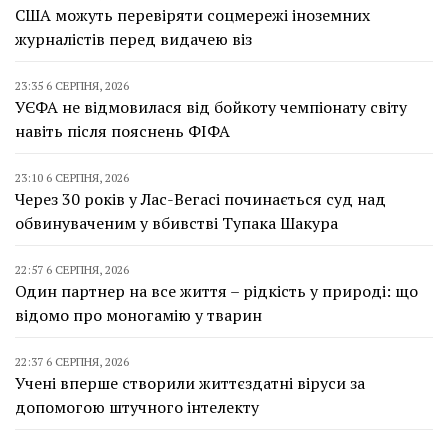
США можуть перевіряти соцмережі іноземних
журналістів перед видачею віз
23:35 6 СЕРПНЯ, 2026
УЄФА не відмовилася від бойкоту чемпіонату світу
навіть після пояснень ФІФА
23:10 6 СЕРПНЯ, 2026
Через 30 років у Лас-Вегасі починається суд над
обвинуваченим у вбивстві Тупака Шакура
22:57 6 СЕРПНЯ, 2026
Один партнер на все життя – рідкість у природі: що
відомо про моногамію у тварин
22:37 6 СЕРПНЯ, 2026
Учені вперше створили життєздатні віруси за
допомогою штучного інтелекту