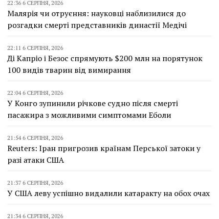
22:36 6 СЕРПНЯ, 2026
Малярія чи отруєння: науковці наблизилися до
розгадки смерті представників династії Медічі
22:11 6 СЕРПНЯ, 2026
Ді Капріо і Безос спрямують $200 млн на порятунок
100 видів тварин від вимирання
22:04 6 СЕРПНЯ, 2026
У Конго зупинили річкове судно після смерті
пасажира з можливими симптомами Еболи
21:54 6 СЕРПНЯ, 2026
Reuters: Іран пригрозив країнам Перської затоки у
разі атаки США
21:37 6 СЕРПНЯ, 2026
У США леву успішно видалили катаракту на обох очах
21:34 6 СЕРПНЯ, 2026