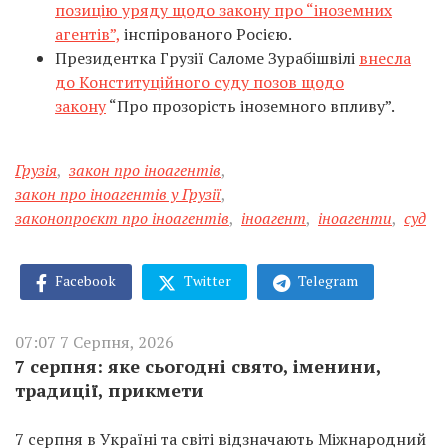
позицію уряду щодо закону про “іноземних
агентів”,
інспірованого Росією.
Президентка Грузії Саломе Зурабішвілі
внесла
до Конституційного суду позов щодо
закону
“Про прозорість іноземного впливу”.
Грузія
,
закон про іноагентів
,
закон про іноагентів у Грузії
,
законопроєкт про іноагентів
,
іноагент
,
іноагенти
,
суд
Facebook
Twitter
Telegram
07:07 7 Серпня, 2026
7 серпня: яке сьогодні свято, іменини,
традиції, прикмети
7 серпня в Україні та світі відзначають Міжнародний