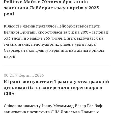
Politico: Майже 70 тисяч британців
залишили Лейбористську партію у 2025
році
Кількість членів правлячої Лейбористської партії
Великої Британії скоротилася за рік на 20% – із понад
333 тисяч до майже 265 тисяч. Відтік відбувався на
тлі скандалів, непопулярних рішень уряду Кіра
Стармера та конфлікту керівництва з лівим крилом
партії.
00:21 7 Серпня, 2026
В Ірані звинуватили Трампа у «театральній
дипломатії» та заперечили переговори з
США
Спікер парламенту Ірану Мохаммад Багер Галібаф
звинуватив президента США Дональда Трампа у