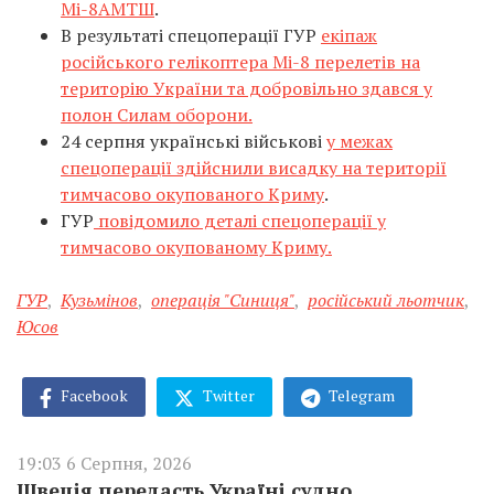
Мі-8АМТШ
.
В результаті спецоперації ГУР
екіпаж
російського гелікоптера Мі-8 перелетів на
територію України та добровільно здався у
полон Силам оборони.
24 серпня українські військові
у межах
спецоперації здійснили висадку на території
тимчасово окупованого Криму
.
ГУР
повідомило деталі спецоперації у
тимчасово окупованому Криму.
ГУР
,
Кузьмінов
,
операція "Синиця"
,
російський льотчик
,
Юсов
Facebook
Twitter
Telegram
19:03 6 Серпня, 2026
Швеція передасть Україні судно