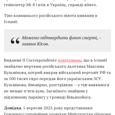
гелікоптер Мі-8 і втік в Україну, справді вбито.
Тіло колишнього російського пілота виявили в
Іспанії.
Можемо підтвердити факт смерті, –
заявив Юсов.
Видання Il Correspondente
повідомило
, що в Іспанії
знайдено мертвим російського льотчика Максима
Кузьмінова, котрий викрав військовий вертоліт РФ та
за 500 тисяч євро передав його українським ЗСУ.
Кузьмінова, ймовірно, розстріляли — у тілі виявилося
не менше п’яти куль. Загиблого знайшли у
підземному паркінгу у громаді Вільяхойоса.
Довідка.
5 вересня 2023 року представники
Головного управління розвідки Міністерства оборони