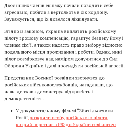
Двоє інших членів екіпажу почали поводити себе
агресивно, побігли з вертольота в бік кордону.
Зауважується, що їх довелося ліквідувати.
Згідно із законом, Україна виплатить російському
пілоту грошову компенсацію, гарантує безпеку йому і
членам сімʼї, а також надасть право вибору відносно
подальшого місця проживання і роботи. Однак, нині
пілот розмірковує над наміром долучитися до Сил
Оборони України і далі протидіяти російській агресії.
Представник Воєнної розвідки звернувся до
російських військовослужбовців, нагадавши, що
наша держава демонструє відкритість і
демократичність.
У документальному фільмі “Збиті льотчики
Росії”
розкрили особу російського пілота,
котрий перегнав з РФ до України гелікоптер