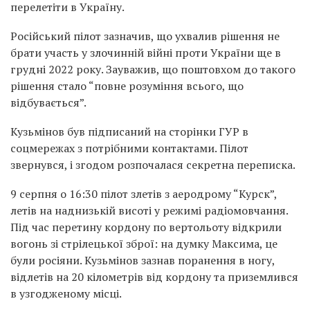
перелетіти в Україну.
Російський пілот зазначив, що ухвалив рішення не
брати участь у злочинній війні проти України ще в
грудні 2022 року. Зауважив, що поштовхом до такого
рішення стало “повне розуміння всього, що
відбувається”.
Кузьмінов був підписаний на сторінки ГУР в
соцмережах з потрібними контактами. Пілот
звернувся, і згодом розпочалася секретна переписка.
9 серпня о 16:30 пілот злетів з аеродрому “Курск”,
летів на наднизькій висоті у режимі радіомовчання.
Під час перетину кордону по вертольоту відкрили
вогонь зі стрілецької зброї: на думку Максима, це
були росіяни. Кузьмінов зазнав поранення в ногу,
відлетів на 20 кілометрів від кордону та приземлився
в узгодженому місці.