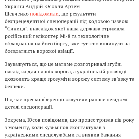
України Андрій Юсов та Артем
Шевченко
повідомили
, що результати
безпрецедентної спецоперації під кодовою назвою
“Синиця”, внаслідок якої наша держава отримала
російський гелікоптер Мі-8 та технологічне
обладнання на його борту, вже суттєво вплинули на
боєздатність ворожої авіації.
Зауважується, що це матиме довготривалі згубні
наслідки для планів ворога, а українській розвідці
дозволить краще зрозуміти ворожу систему звʼязку та
безпеки.
Під час пресконференції озвучили раніше невідомі
деталі спецоперації.
Зокрема, Юсов повідомив, що процес тривав пів року
з моменту, коли Кузьмінов сконтактував з
українськими спецслужбами та виявив бажання