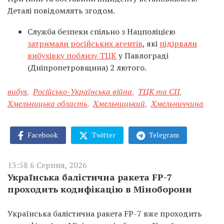
Деталі повідомлять згодом.
Служба безпеки спільно з Нацполіцією
затримали російських агентів
, які
підірвали
вибухівку поблизу ТЦК
у Павлограді
(Дніпропетровщина) 2 лютого.
вибух
,
Російсько-Українська війна
,
ТЦК та СП
,
Хмельницька область
,
Хмельницький
,
Хмельниччина
Facebook
Twitter
Telegram
13:58 6 Серпня, 2026
Українська балістична ракета FP-7
проходить кодифікацію в Міноборони
Українська балістична ракета FP-7 вже проходить