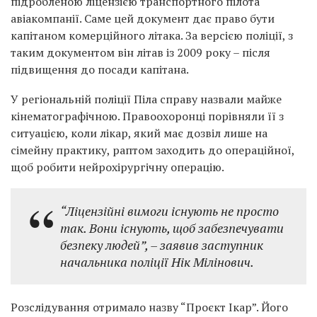
підробленою ліцензією транспортного пілота
авіакомпанії. Саме цей документ дає право бути
капітаном комерційного літака. За версією поліції, з
таким документом він літав із 2009 року – після
підвищення до посади капітана.
У регіональній поліції Піла справу назвали майже
кінематографічною. Правоохоронці порівняли її з
ситуацією, коли лікар, який має дозвіл лише на
сімейну практику, раптом заходить до операційної,
щоб робити нейрохірургічну операцію.
“Ліцензійні вимоги існують не просто
так. Вони існують, щоб забезпечувати
безпеку людей”,
– заявив заступник
начальника поліції Нік Мілінович.
Розслідування отримало назву “Проєкт Ікар”. Його