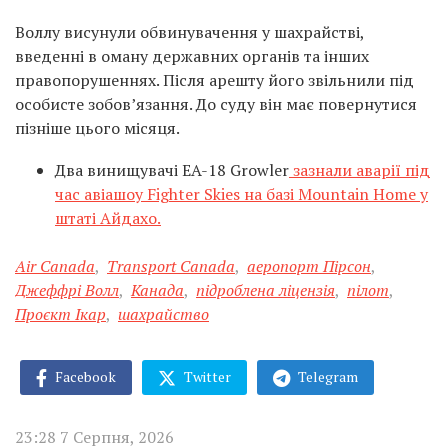
Воллу висунули обвинувачення у шахрайстві,
введенні в оману державних органів та інших
правопорушеннях. Після арешту його звільнили під
особисте зобов’язання. До суду він має повернутися
пізніше цього місяця.
Два винищувачі EA-18 Growler
зазнали аварії під
час авіашоу Fighter Skies на базі Mountain Home у
штаті Айдахо.
Air Canada
,
Transport Canada
,
аеропорт Пірсон
,
Джеффрі Волл
,
Канада
,
підроблена ліцензія
,
пілот
,
Проєкт Ікар
,
шахрайство
Facebook
Twitter
Telegram
23:28 7 Серпня, 2026