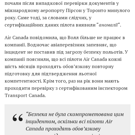
почали після випадкової перевірки документів у
міжнародному аеропорту Пірсон у Торонто минулого
року. Саме тоді, за словами слідчих, у
сертифікаційних даних пілота виявили “
аномалії
“.
Air Canada повідомила, що Волл більше не працює в
компанії. Водночас авіаперевізник запевняє, що
інцидент не поставив під загрозу безпеку польотів. У
компанії пояснили, що всі пілоти Air Canada кожні
шість місяців проходять обов’язкову повторну
підготовку для підтвердження льотної
компетентності. Крім того, раз на рік вони мають
проходити перевірку з сертифікованим інспектором
Transport Canada.
“Безпека не була скомпрометована цим
інцидентом, оскільки всі пілоти Air
Canada проходять обов’язкову