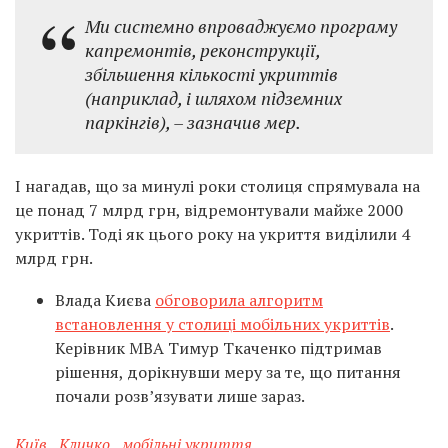
Ми системно впроваджуємо програму
капремонтів, реконструкції,
збільшення кількості укриттів
(наприклад, і шляхом підземних
паркінгів), – зазначив мер.
І нагадав, що за минулі роки столиця спрямувала на
це понад 7 млрд грн, відремонтували майже 2000
укриттів. Тоді як цього року на укриття виділили 4
млрд грн.
Влада Києва
обговорила алгоритм
встановлення у столиці мобільних укриттів
.
Керівник МВА Тимур Ткаченко підтримав
рішення, дорікнувши меру за те, що питання
почали розв’язувати лише зараз.
Київ
,
Кличко
,
мобільні укриття