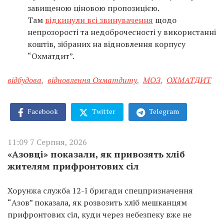
завищеною ціновою пропозицією.
Там
відкинули всі звинувачення
щодо
непрозорості та недоброчесності у використанні
коштів, зібраних на відновлення корпусу
“Охматдит”.
відбудова
,
відновлення Охматдиту
,
МОЗ
,
ОХМАТДИТ
Facebook
Twitter
Telegram
11:09 7 Серпня, 2026
«Азовці» показали, як привозять хліб
жителям прифронтових сіл
Хорунжа служба 12-ї бригади спецпризначення
“Азов” показала, як розвозить хліб мешканцям
прифронтових сіл, куди через небезпеку вже не