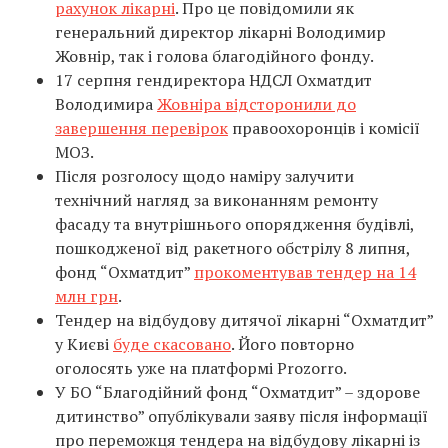
рахунок лікарні
. Про це повідомили як
генеральний директор лікарні Володимир
Жовнір, так і голова благодійного фонду.
17 серпня гендиректора НДСЛ Охматдит
Володимира
Жовніра відсторонили до
завершення перевірок
правоохоронців і комісії
МОЗ.
Після розголосу щодо наміру залучити
технічний нагляд за виконанням ремонту
фасаду та внутрішнього опорядження будівлі,
пошкодженої від ракетного обстрілу 8 липня,
фонд “Охматдит”
прокоментував тендер на 14
млн грн
.
Тендер на відбудову дитячої лікарні “Охматдит”
у Києві
буде скасовано
. Його повторно
оголосять уже на платформі Prozorro.
У БО “Благодійний фонд “Охматдит” – здорове
дитинство” опублікували заяву після інформації
про переможця тендера на відбудову лікарні із