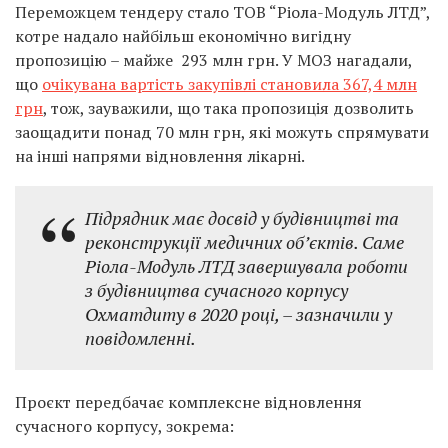
Переможцем тендеру стало ТОВ “Ріола-Модуль ЛТД”,
котре надало найбільш економічно вигідну
пропозицію – майже 293 млн грн. У МОЗ нагадали,
що
очікувана вартість закупівлі становила 367,4 млн
грн
, тож, зауважили, що така пропозиція дозволить
заощадити понад 70 млн грн, які можуть спрямувати
на інші напрями відновлення лікарні.
Підрядник має досвід у будівництві та
реконструкції медичних обʼєктів. Саме
Ріола-Модуль ЛТД завершувала роботи
з будівництва сучасного корпусу
Охматдиту в 2020 році, – зазначили у
повідомленні.
Проєкт передбачає комплексне відновлення
сучасного корпусу, зокрема: