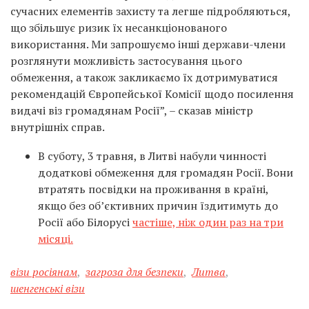
сучасних елементів захисту та легше підробляються,
що збільшує ризик їх несанкціонованого
використання. Ми запрошуємо інші держави-члени
розглянути можливість застосування цього
обмеження, а також закликаємо їх дотримуватися
рекомендацій Європейської Комісії щодо посилення
видачі віз громадянам Росії”, – сказав міністр
внутрішніх справ.
В суботу, 3 травня, в Литві набули чинності
додаткові обмеження для громадян Росії. Вони
втратять посвідки на проживання в країні,
якщо без об’єктивних причин їздитимуть до
Росії або Білорусі
частіше, ніж один раз на три
місяці.
візи росіянам
,
загроза для безпеки
,
Литва
,
шенгенські візи