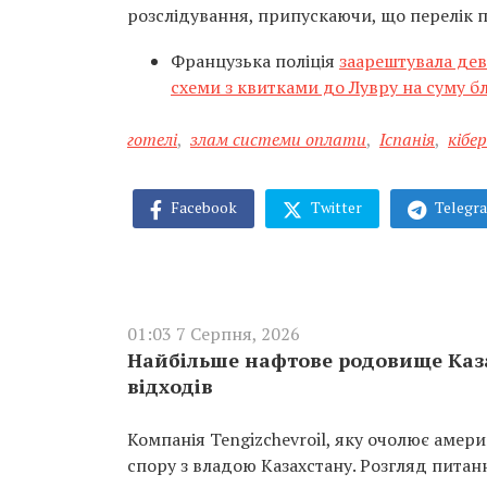
розслідування, припускаючи, що перелік 
Французька поліція
заарештувала дев
схеми з квитками до Лувру на суму б
готелі
,
злам системи оплати
,
Іспанія
,
кібе
Facebook
Twitter
Telegr
01:03 7 Серпня, 2026
Найбільше нафтове родовище Каза
відходів
Компанія Tengizchevroil, яку очолює амер
спору з владою Казахстану. Розгляд пита