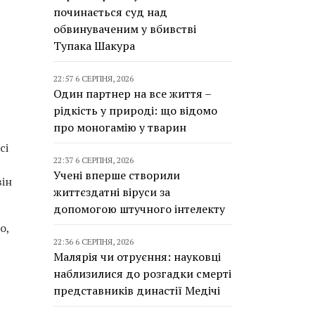
починається суд над
обвинуваченим у вбивстві
Тупака Шакура
22:57 6 СЕРПНЯ, 2026
Один партнер на все життя –
рідкість у природі: що відомо
про моногамію у тварин
сі
22:37 6 СЕРПНЯ, 2026
Учені вперше створили
він
життєздатні віруси за
допомогою штучного інтелекту
о,
22:36 6 СЕРПНЯ, 2026
Малярія чи отруєння: науковці
наблизилися до розгадки смерті
представників династії Медічі