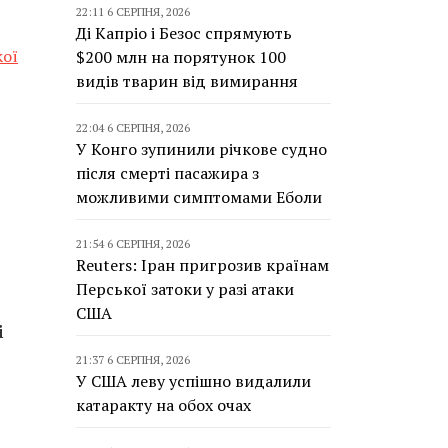
22:11 6 СЕРПНЯ, 2026
Ді Капріо і Безос спрямують
кої
$200 млн на порятунок 100
видів тварин від вимирання
22:04 6 СЕРПНЯ, 2026
У Конго зупинили річкове судно
після смерті пасажира з
можливими симптомами Еболи
21:54 6 СЕРПНЯ, 2026
Reuters: Іран пригрозив країнам
Перської затоки у разі атаки
США
і
21:37 6 СЕРПНЯ, 2026
У США леву успішно видалили
катаракту на обох очах