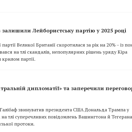
в залишили Лейбористську партію у 2025 році
партії Великої Британії скоротилася за рік на 20% – із по
увався на тлі скандалів, непопулярних рішень уряду Кіра
 крилом партії.
атральній дипломатії» та заперечили перегово
 Галібаф звинуватив президента США Дональда Трампа у
а на тлі суперечливих повідомлень Вашингтона й Тегеран
зької протоки.