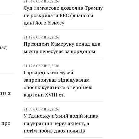
21:34 6 СЕРПНЯ, 2026
Суд тимчасово дозволив Трампу
не розкривати BBC фінансові
дані його бізнесу
21:19 6 СЕРПНЯ, 2026
Президент Камеруну понад два
над
місяці перебуває за кордоном
21:17 6 СЕРПНЯ, 2026
Гарвардський музей
запропонував відвідувачам
«поспілкуватися» з героїнею
ри з
картини XVIII ст.
21:05 6 СЕРПНЯ, 2026
У Гданську п’яний водій напав
а про
на українця через акцент, а
потім побив двох поляків