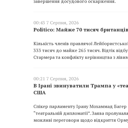
завершення досудового оскарження.
00:43 7 Серпня, 2026
Politico: Майже 70 тисяч британці
Кількість членів правлячої Лейбористської 
333 тисяч до майже 265 тисяч. Відтік відб
Стармера та конфлікту керівництва з лівим
00:21 7 Серпня, 2026
В Ірані звинуватили Трампа у «те
США
Спікер парламенту Ірану Мохаммад Багер
“театральній дипломатії”. Заява пролунал
можливі переговори щодо відкриття Орму