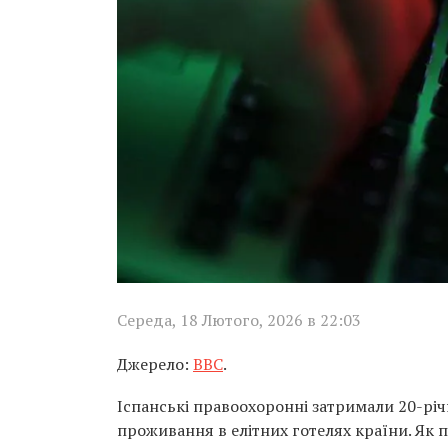
Середа, 18 Лютого, 2026 в 22:03
Джерело:
BBC
.
Іспанські правоохоронні затримали 20-рі
проживання в елітних готелях країни. Як 