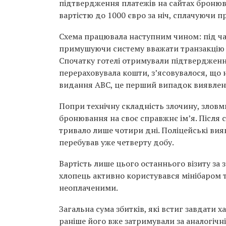
підтвердження платежів на сайтах бронюв
вартістю до 1000 євро за ніч, сплачуючи 
Схема працювала наступним чином: під ча
примушуючи систему вважати транзакцію у
Спочатку готелі отримували підтвердженн
перераховувала кошти, з’ясовувалося, що 
видання ABC, це перший випадок виявлення
Попри технічну складність злочину, зловм
бронювання на своє справжнє ім’я. Після 
тривало лише чотири дні. Поліцейські вия
перебував уже четверту добу.
Вартість лише цього останнього візиту за
хлопець активно користувався мінібаром
неоплаченими.
Загальна сума збитків, які встиг завдати 
раніше його вже затримували за аналогічні