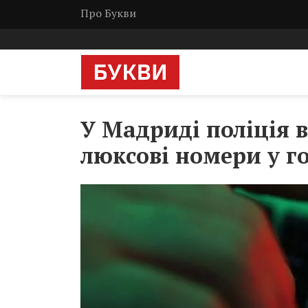
Про Букви
У Мадриді поліція 
люксові номери у г