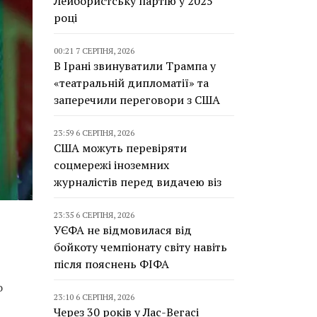
Лейбористську партію у 2025
році
00:21 7 СЕРПНЯ, 2026
В Ірані звинуватили Трампа у
«театральній дипломатії» та
заперечили переговори з США
23:59 6 СЕРПНЯ, 2026
США можуть перевіряти
соцмережі іноземних
журналістів перед видачею віз
23:35 6 СЕРПНЯ, 2026
УЄФА не відмовилася від
бойкоту чемпіонату світу навіть
після пояснень ФІФА
о
23:10 6 СЕРПНЯ, 2026
Через 30 років у Лас-Вегасі