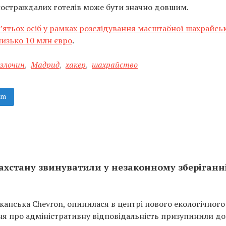
постраждалих готелів може бути значно довшим.
’ятьох осіб у рамках розслідування масштабної шахрайсь
лизько 10 млн євро
.
рзлочин
,
Мадрид
,
хакер
,
шахрайство
am
хстану звинуватили у незаконному зберіганн
иканська Chevron, опинилася в центрі нового екологічного
ння про адміністративну відповідальність призупинили до