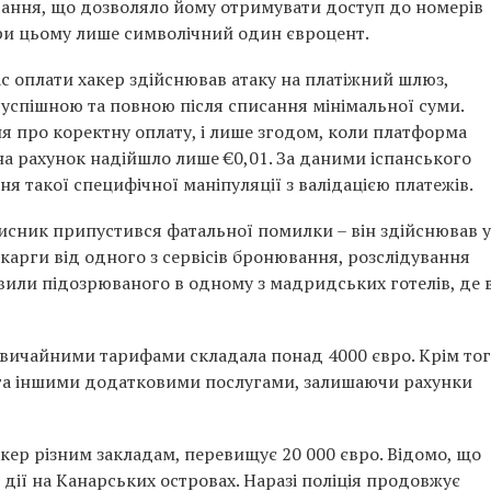
ання, що дозволяло йому отримувати доступ до номерів
при цьому лише символічний один євроцент.
с оплати хакер здійснював атаку на платіжний шлюз,
спішною та повною після списання мінімальної суми.
я про коректну оплату, і лише згодом, коли платформа
на рахунок надійшло лише €0,01. За даними іспанського
 такої специфічної маніпуляції з валідацією платежів.
исник припустився фатальної помилки – він здійснював у
скарги від одного з сервісів бронювання, розслідування
вили підозрюваного в одному з мадридських готелів, де 
 звичайними тарифами складала понад 4000 євро. Крім тог
 та іншими додатковими послугами, залишаючи рахунки
хакер різним закладам, перевищує 20 000 євро. Відомо, що
 дії на Канарських островах. Наразі поліція продовжує