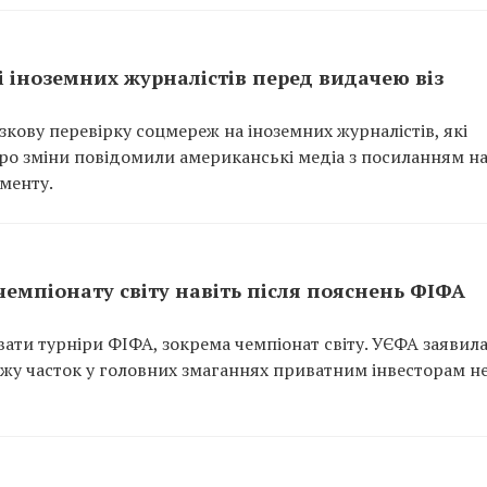
 іноземних журналістів перед видачею віз
ову перевірку соцмереж на іноземних журналістів, які
 Про зміни повідомили американські медіа з посиланням н
менту.
чемпіонату світу навіть після пояснень ФІФА
вати турніри ФІФА, зокрема чемпіонат світу. УЄФА заявила
ажу часток у головних змаганнях приватним інвесторам н