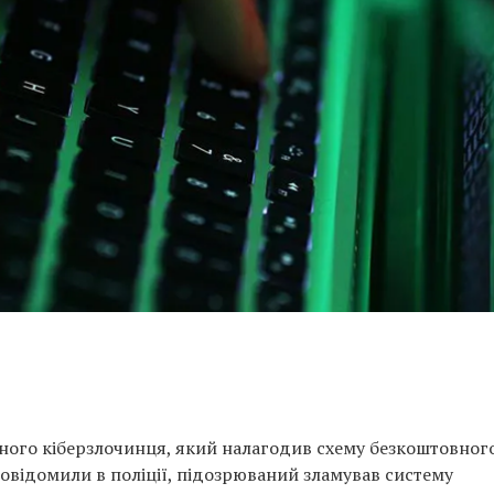
чного кіберзлочинця, який налагодив схему безкоштовног
повідомили в поліції, підозрюваний зламував систему