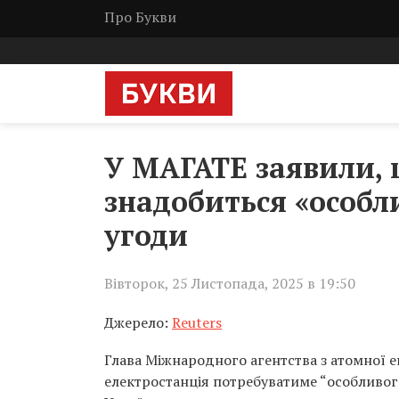
Про Букви
У МАГАТЕ заявили, 
знадобиться «особли
угоди
Вівторок, 25 Листопада, 2025 в 19:50
Джерело:
Reuters
Глава Міжнародного агентства з атомної е
електростанція потребуватиме “особливого