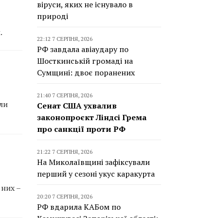
віруси, яких не існувало в
природі
.
22:12 7 СЕРПНЯ, 2026
РФ завдала авіаудару по
Шосткинській громаді на
Сумщині: двоє поранених
21:40 7 СЕРПНЯ, 2026
ли
Сенат США ухвалив
законопроєкт Ліндсі Грема
про санкції проти РФ
21:22 7 СЕРПНЯ, 2026
На Миколаївщині зафіксували
перший у сезоні укус каракурта
 них –
20:20 7 СЕРПНЯ, 2026
РФ вдарила КАБом по