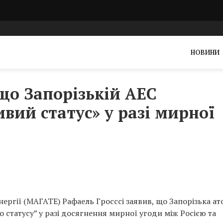
НОВИНИ
що Запорізькій АЕС
вий статус» у разі мирної
нергії (МАГАТЕ) Рафаель Гросссі заявив, що Запорізька а
 статусу” у разі досягнення мирної угоди між Росією та