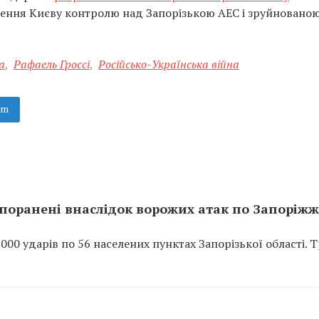
рнення Києву контролю над Запорізькою АЕС і зруйновано
а
,
Рафаель Гроссі
,
Російсько-Українська війна
am
поранені внаслідок ворожих атак по Запоріж
0 ударів по 56 населених пунктах Запорізької області. 