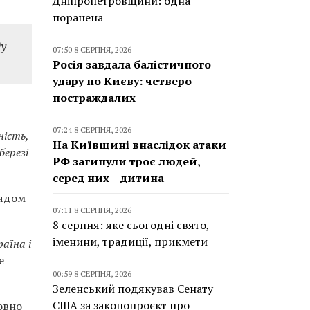
Дніпропетровщини: одна
поранена
ду
07:50 8 СЕРПНЯ, 2026
Росія завдала балістичного
удару по Києву: четверо
постраждалих
07:24 8 СЕРПНЯ, 2026
ність,
На Київщині внаслідок атаки
березі
РФ загинули троє людей,
серед них – дитина
лядом
07:11 8 СЕРПНЯ, 2026
8 серпня: яке сьогодні свято,
іменини, традиції, прикмети
аїна і
е
00:59 8 СЕРПНЯ, 2026
Зеленський подякував Сенату
США за законопроєкт про
овно