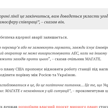
ороні лінії це закінчиться, вам доведеться укласти уго
осферу співпраці”, – сказав він.
безпека ядерної аварії залишається.
о перемир’я або не замовкнуть гармати, завжди існує ймовір
мий оператор не може використовувати АЕС, коли на іншому 
 вжити заходів проти цього
“, – сказав очільник МАГАТЕ.
о плану США пропонує відновити роботу станції під наг
оділити порівну між Росією та Україною.
заглиблюватися в це, бо це політичне питання… Це те, що Укр
но: МАГАТЕ є незамінним у цій ситуації”
, – прокоментував ц
их держав
розробили власний проєкт мирного плану
стос