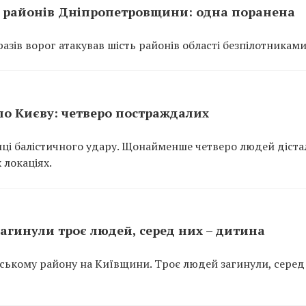
ть районів Дніпропетровщини: одна поранена
азів ворог атакував шість районів області безпілотниками
 по Києву: четверо постраждалих
лиці балістичного удару. Щонайменше четверо людей діста
 локаціях.
агинули троє людей, серед них – дитина
рському району на Київщини. Троє людей загинули, серед