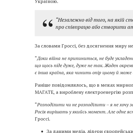
Україною.
“Незалежно від того, на якій ст
про співпрацю або створити атм
За словами Гроссі, без досягнення миру не
“
Доки війна не припиниться, не буде укладен
що щось піде дуже, дуже не так. Жоден окре
є інша країна, яка чинить опір цьому й може
Раніше повідомлялось, що в межах мирног
МАГАТЕ, а вироблену електроенергію розп
“
Розподілити чи не розподілити – я не хочу 
Росія вирішать у якийсь момент. Але одне яс
Гроссі.
За даними медіа, лідери європейськ