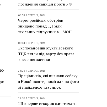
посилення санкцій проти РФ
ю
00:38 8 СЕРПНЯ, 2026
Через російські обстріли
знищено понад 1,1 млн
шкільних підручників – МОН
00:04 8 СЕРПНЯ, 2026
Експосадовців Мукачівського
ТЦК взяли під варту без права
внесення застави
жю
23:28 7 СЕРПНЯ, 2026
Працівників, які вигнали собаку
з Нової пошти, помітили на фото
Три
зі знайденою твариною
22:50 7 СЕРПНЯ, 2026
ШІ вперше створив життєздатні