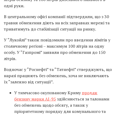
одні руки.
В центральному офісі компанії підтвердили, що з 30
травня обмеження діють на всіх заправках мережі та
триватимуть до стабілізації ситуації на ринку.
У “Лукойлі” також повідомили про введення лімітів у
столичному регіоні – максимум 100 літрів на одну
особу. У “Газпромі” заявили про обмеження до 150
літрів.
Водночас у “Роснефті” та “Татнефті” стверджують, що
наразі працюють без обмежень, хоча не виключають
їх “залежно від ситуації”.
У тимчасово окупованому Криму
продаж
бензину марки АІ-95
здійснюється за талонами
без обмежень щодо обсягу, а також у
пріоритетному порядку для комунального та