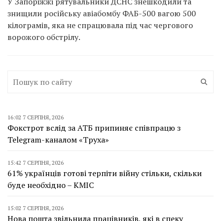
У Запоріжжі рятувальники ДСНС знешкодили та
знищили російську авіабомбу ФАБ-500 вагою 500
кілограмів, яка не спрацювала під час чергового
ворожого обстрілу.
16:02 7 СЕРПНЯ, 2026
Фокстрот вслід за АТБ припиняє співпрацю з
Telegram-каналом «Труха»
15:42 7 СЕРПНЯ, 2026
61% українців готові терпіти війну стільки, скільки
буде необхідно – КМІС
15:02 7 СЕРПНЯ, 2026
Нова пошта звільнила працівників, які в спеку