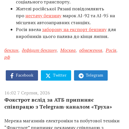
соціального транспорту.
Жителі російської Рязані повідомляють
про
нестачу бензину
марок АІ-92 та АІ-95 на
місцевих автозаправних станціях.
Росія ввела
заборону на експорт бензину
для
виробників цього палива до кінця липня.
бензин
,
дефіцит бензину
,
Москва
,
обмеження
,
Росія
,
рф
Facebook
Twitter
Telegram
16:02 7 Серпня, 2026
Фокстрот вслід за АТБ припиняє
співпрацю з Telegram-каналом «Труха»
Мережа магазинів електроніки та побутової техніки
“Фокстрот” припиняє рекламну співпрацю з