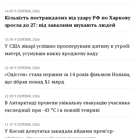
14:03 9 СЕРПНЯ, 2026
Кількість постраждалих від удару РФ по Харкову
зросла до 27: під завалами шукають людей
13:36 9 СЕРПНЯ, 2026
У США лікарі успішно прооперували дитину в утробі
матері, усунувши важку вроджену ваду
12:49 9 СЕРПНЯ, 2026
«Одіссея» стала першим за 14 років фільмом Нолана,
що зібрав понад $1 млрд
12:09 9 СЕРПНЯ, 2026
В Антарктиді провели унікальну евакуацію учасника
експедиції при -43 °C і в повній темряві
11:37 9 СЕРПНЯ, 2026
У Косові депутатка закидала яйцями прем’єр-