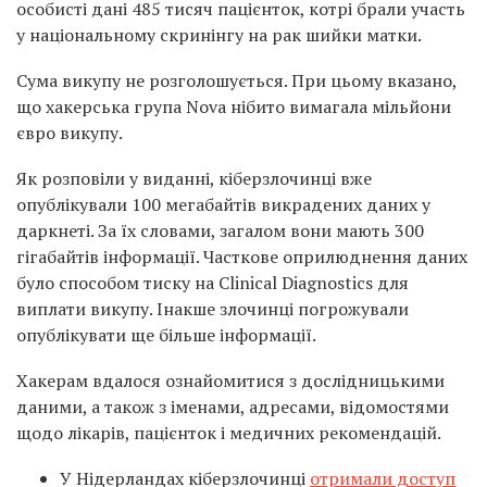
особисті дані 485 тисяч пацієнток, котрі брали участь
у національному скринінгу на рак шийки матки.
Сума викупу не розголошується. При цьому вказано,
що хакерська група Nova нібито вимагала мільйони
євро викупу.
Як розповіли у виданні, кіберзлочинці вже
опублікували 100 мегабайтів викрадених даних у
даркнеті. За їх словами, загалом вони мають 300
гігабайтів інформації. Часткове оприлюднення даних
було способом тиску на Clinical Diagnostics для
виплати викупу. Інакше злочинці погрожували
опублікувати ще більше інформації.
Хакерам вдалося ознайомитися з дослідницькими
даними, а також з іменами, адресами, відомостями
щодо лікарів, пацієнток і медичних рекомендацій.
У Нідерландах кіберзлочинці
отримали доступ