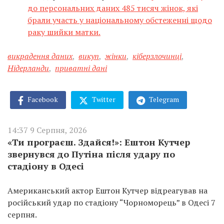
до персональних даних 485 тисяч жінок, які
брали участь у національному обстеженні щодо
раку шийки матки.
викрадення даних
,
викуп
,
жінки
,
кіберзлочинці
,
Нідерланди
,
приватні дані
Facebook
Twitter
Telegram
14:37 9 Серпня, 2026
«Ти програєш. Здайся!»: Ештон Кутчер
звернувся до Путіна після удару по
стадіону в Одесі
Американський актор Ештон Кутчер відреагував на
російський удар по стадіону “Чорноморець” в Одесі 7
серпня.