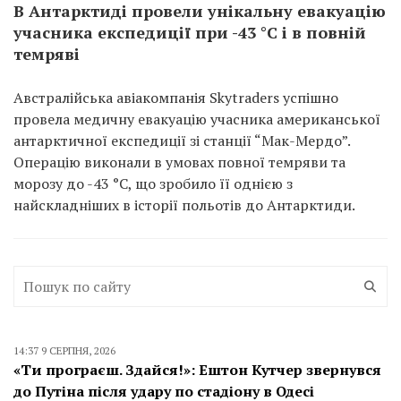
В Антарктиді провели унікальну евакуацію
учасника експедиції при -43 °C і в повній
темряві
Австралійська авіакомпанія Skytraders успішно
провела медичну евакуацію учасника американської
антарктичної експедиції зі станції “Мак-Мердо”.
Операцію виконали в умовах повної темряви та
морозу до -43 °C, що зробило її однією з
найскладніших в історії польотів до Антарктиди.
14:37 9 СЕРПНЯ, 2026
«Ти програєш. Здайся!»: Ештон Кутчер звернувся
до Путіна після удару по стадіону в Одесі