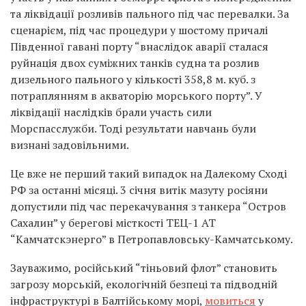
та ліквідації розливів пального під час перевалки. За
сценарієм, під час процедури у шостому причалі
Південної гавані порту “внаслідок аварії сталася
руйнація двох суміжних танків судна та розлив
дизельного пального у кількості 358,8 м. куб. з
потраплянням в акваторію морського порту”. У
ліквідації наслідків брали участь сили
Морспасслужби. Тоді результати навчань були
визнані задовільними.
Це вже не перший такий випадок на Далекому Сході
РФ за останні місяці. 3 січня витік мазуту росіяни
допустили під час перекачування з танкера “Остров
Сахалин” у берегові місткості ТЕЦ-1 АТ
“Камчатскэнерго” в Петропавловську-Камчатському.
Зауважимо, російський “тіньовий флот” становить
загрозу морській, екологічній безпеці та підводній
інфраструктурі в Балтійському морі,
мовиться
у