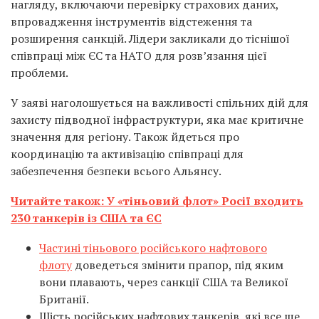
нагляду, включаючи перевірку страхових даних,
впровадження інструментів відстеження та
розширення санкцій. Лідери закликали до тіснішої
співпраці між ЄС та НАТО для розв’язання цієї
проблеми.
У заяві наголошується на важливості спільних дій для
захисту підводної інфраструктури, яка має критичне
значення для регіону. Також йдеться про
координацію та активізацію співпраці для
забезпечення безпеки всього Альянсу.
Читайте також: У «тіньовий флот» Росії входить
230 танкерів із США та ЄС
Частині тіньового російського нафтового
флоту
доведеться змінити прапор, під яким
вони плавають, через санкції США та Великої
Британії.
Шість російських нафтових танкерів, які все ще