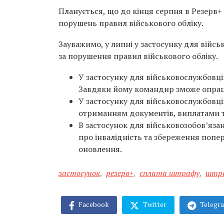
Планується, що до кінця серпня в Резерв+
порушень правил військового обліку.
Зауважимо, у липні у застосунку для війс
за порушення правил військового обліку.
У застосунку для військовослужбовці
Завдяки йому командир зможе опрац
У застосунку для військовослужбовці
отриманням документів, виплатами т
В застосунок для військовозобов’яза
про інвалідність та збереження попер
оновлення.
застосунок
,
резерв+
,
сплата штрафу
,
штр
Facebook
Twitter
Telegr