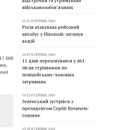
відстрочки та утримували
військовозобов’язаних
14:41 8 СЕРПНЯ, 2026
Росія атакувала рейсовий
автобус у Нікополі: загинув
водій
14:29 8 СЕРПНЯ, 2026
17 000
11 днів переховувався у лісі
аче,
після стрілянини по
вчої
поліцейських: чоловіка
затримали
14:23 8 СЕРПНЯ, 2026
Зеленський зустрівся з
президентом Сербії Вучичем:
головне
13:55 8 СЕРПНЯ, 2026