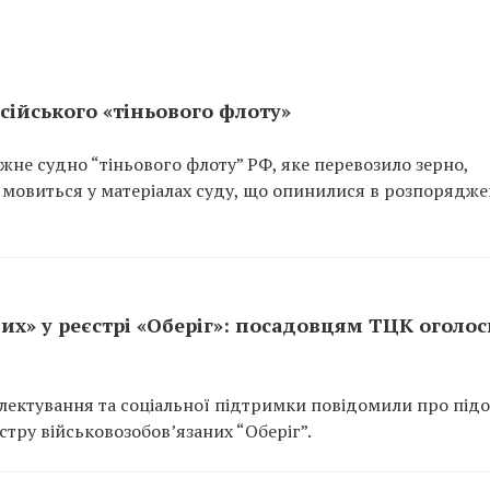
сійського «тіньового флоту»
не судно “тіньового флоту” РФ, яке перевозило зерно,
 мовиться у матеріалах суду, що опинилися в розпорядже
их» у реєстрі «Оберіг»: посадовцям ТЦК оголо
ектування та соціальної підтримки повідомили про підо
тру військовозобов’язаних “Оберіг”.