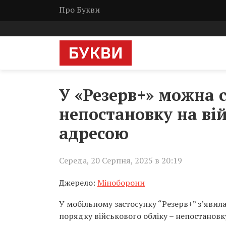
Про Букви
У «Резерв+» можна 
непостановку на ві
адресою
Середа, 20 Серпня, 2025 в 20:19
Джерело:
Міноборони
У мобільному застосунку “Резерв+” з’яви
порядку військового обліку – непостановк