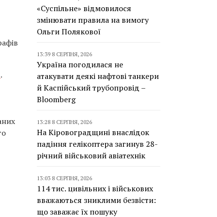
«Суспільне» відмовилося
змінювати правила на вимогу
Ольги Полякової
рафів
13:39 8 СЕРПНЯ, 2026
Україна погодилася не
в
.
атакувати деякі нафтові танкери
й Каспійський трубопровід –
Bloomberg
аних
13:28 8 СЕРПНЯ, 2026
На Кіровоградщині внаслідок
го
падіння гелікоптера загинув 28-
річний військовий авіатехнік
13:03 8 СЕРПНЯ, 2026
114 тис. цивільних і військових
вважаються зниклими безвісти:
що заважає їх пошуку