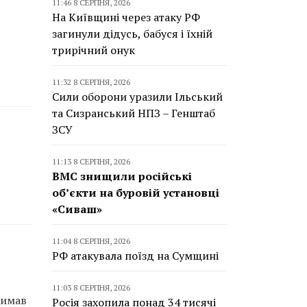
11:46 8 СЕРПНЯ, 2026
На Київщині через атаку РФ
загинули дідусь, бабуся і їхній
трирічний онук
11:32 8 СЕРПНЯ, 2026
Сили оборони уразили Ільський
та Сизранський НПЗ – Генштаб
ЗСУ
11:13 8 СЕРПНЯ, 2026
ВМС знищили російські
об’єкти на буровій установці
«Сиваш»
11:04 8 СЕРПНЯ, 2026
РФ атакувала поїзд на Сумщині
11:03 8 СЕРПНЯ, 2026
римав
Росія захопила понад 34 тисячі