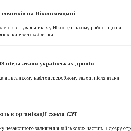
вальників на Нікопольщині
или по рятувальниках у Нікопольському районі, що на
ідків попередньої атаки.
ПЗ після атаки українських дронів
ежа на великому нафтопереробному заводі після атаки
ть в організації схеми СЗЧ
у незаконного залишення військових частин. Підозру от