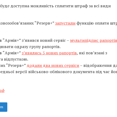
 буде доступна можливість сплатити штраф за всі види
ьковозобов’язаних “Резерв+”
запустили
функцію оплати шт
в “Армія+” зʼявився новий сервіс –
мультипідпис рапорті
ювати одразу групу рапортів.
в “Армія+”
з’явились 5 нових рапортів
, які пов’язані з
а відпусткою.
них “Резерв+”
додали два нових сервіси
– відображення д
едньої версії військово-облікового документа під час йо
аф
am