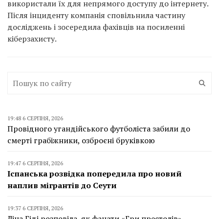
використали їх для непрямого доступу до інтернету.
Після інциденту компанія сповільнила частину
досліджень і зосередила фахівців на посиленні
кіберзахисту.
19:48 6 СЕРПНЯ, 2026
Провідного угандійського футболіста забили до
смерті грабіжники, озброєні бруківкою
19:47 6 СЕРПНЯ, 2026
Іспанська розвідка попередила про новий
наплив мігрантів до Сеути
19:37 6 СЕРПНЯ, 2026
Ліна Гіді розповіла, як фанати «Гри престолів»