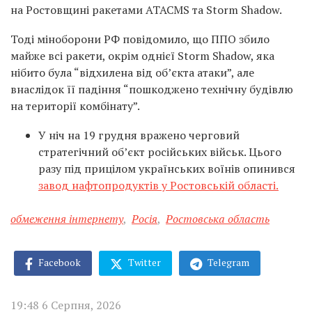
на Ростовщині ракетами ATACMS та Storm Shadow.
Тоді міноборони РФ повідомило, що ППО збило
майже всі ракети, окрім однієї Storm Shadow, яка
нібито була “відхилена від об’єкта атаки”, але
внаслідок її падіння “пошкоджено технічну будівлю
на території комбінату”.
У ніч на 19 грудня вражено черговий
стратегічний об’єкт російських військ. Цього
разу під прицілом українських воїнів опинився
завод нафтопродуктів у Ростовській області.
обмеження інтернету
,
Росія
,
Ростовська область
Facebook
Twitter
Telegram
19:48 6 Серпня, 2026