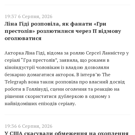
19:37 6 Серпня, 2026
Ліна Гіді розповіла, як фанати «Гри
престолів» розлютилися через її відмову
оголюватися
Акторка Ліна Гіді, відома за роллю Серсеї Ланністер у
серіалі “Гра престолів”, заявила, що роками в
кіноіндустрії чоловікам із владою дозволяли
безкарно домагатися акторок. В інтерв’ю The
Telegraph вона також розповіла про власний досвід
роботи в Голлівуді, сцени оголення та реакцію на
рішення скористатися дублеркою в одному з
найвідоміших епізодів серіалу.
19:36 6 Серпня, 2026
У США скасували обмеження на охоплення