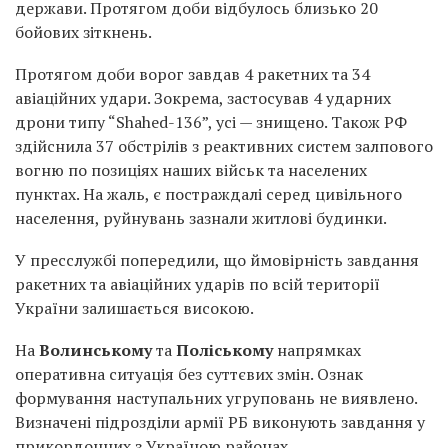
держави. Протягом доби відбулось близько 20
бойових зіткнень.
Протягом доби ворог завдав 4 ракетних та 34
авіаційних удари. Зокрема, застосував 4 ударних
дрони типу “Shahed-136”, усі — знищено. Також РФ
здійснила 37 обстрілів з реактивних систем залпового
вогню по позиціях наших військ та населених
пунктах. На жаль, є постраждалі серед цивільного
населення, руйнувань зазнали житлові будинки.
У пресслужбі попередили, що ймовірність завдання
ракетних та авіаційних ударів по всій території
України залишається високою.
На
Волинському
та
Поліському
напрямках
оперативна ситуація без суттєвих змін. Ознак
формування наступальних угруповань не виявлено.
Визначені підрозділи армії РБ виконують завдання у
прикордонних з Україною районах.