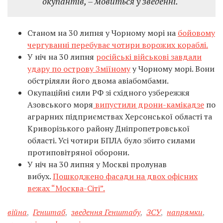
окупантів, – мовиться у зведенні.
Станом на 30 липня у Чорному морі на
бойовому
чергуванні перебуває чотири ворожих кораблі.
У ніч на 30 липня
російські військові завдали
удару по острову Зміїному
у Чорному морі. Вони
обстріляли його двома авіабомбами.
Окупаційні сили РФ зі східного узбережжя
Азовського моря
випустили дрони-камікадзе
по
аграрних підприємствах Херсонської області та
Криворізького району Дніпропетровської
області. Усі чотири БПЛА було збито силами
протиповітряної оборони.
У ніч на 30 липня у Москві пролунав
вибух.
Пошкоджено фасади на двох офісних
вежах “Москва-Сіті”.
війна
,
Генштаб
,
зведення Генштабу
,
ЗСУ
,
напрямки
,