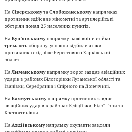
На
Сіверському
та
Слобожанському
напрямках
противник здійснив мінометні та артилерійські
обстріли понад 25 населених пунктів.
На
Куп’янському
напрямку наші воїни стійко
тримають оборону, успішно відбили атаки
противника східніше Берестового Харківської
області.
На
Лиманському
напрямку ворог завдав авіаційних
ударів в районах Білогорівки Луганської області та
Іванівки, Серебрянки і Спірного на Донеччині.
На
Бахмутському
напрямку противник завдав
авіаційних ударів в районах Кліщіївки, Білої Гори та
Костянтинівки.
На
Авдіївському
напрямку окупанти завдали