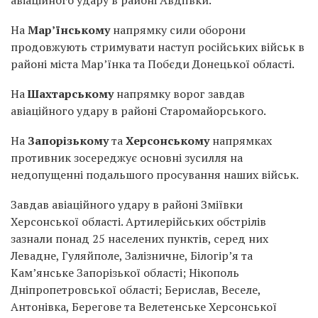
авіаційного удару в районі Авдіївки.
На
Мар’їнському
напрямку сили оборони
продовжують стримувати наступ російських військ в
районі міста Мар’їнка та Побєди Донецької області.
На
Шахтарському
напрямку ворог завдав
авіаційного удару в районі Старомайорського.
На
Запорізькому
та
Херсонському
напрямках
противник зосереджує основні зусилля на
недопущенні подальшого просування наших військ.
Завдав авіаційного удару в районі Зміївки
Херсонської області. Артилерійських обстрілів
зазнали понад 25 населених пунктів, серед них
Левадне, Гуляйполе, Залізничне, Білогір’я та
Кам’янське Запорізької області; Нікополь
Дніпропетровської області; Берислав, Веселе,
Антонівка, Берегове та Велетенське Херсонської