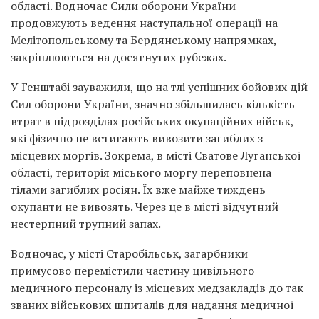
області. Водночас Сили оборони України
продовжують ведення наступальної операції на
Мелітопольському та Бердянському напрямках,
закріплюються на досягнутих рубежах.
У Генштабі зауважили, що на тлі успішних бойових дій
Сил оборони України, значно збільшилась кількість
втрат в підрозділах російських окупаційних військ,
які фізично не встигають вивозити загиблих з
місцевих моргів. Зокрема, в місті Сватове Луганської
області, територія міського моргу переповнена
тілами загиблих росіян. Їх вже майже тиждень
окупанти не вивозять. Через це в місті відчутний
нестерпний трупний запах.
Водночас, у місті Старобільськ, загарбники
примусово перемістили частину цивільного
медичного персоналу із місцевих медзакладів до так
званих військових шпиталів для надання медичної