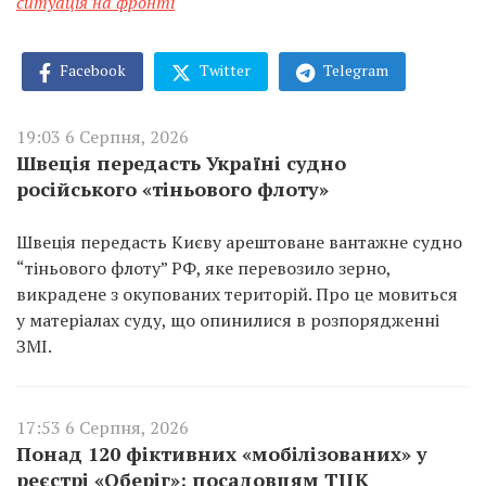
ситуація на фронті
Facebook
Twitter
Telegram
19:03 6 Серпня, 2026
Швеція передасть Україні судно
російського «тіньового флоту»
Швеція передасть Києву арештоване вантажне судно
“тіньового флоту” РФ, яке перевозило зерно,
викрадене з окупованих територій. Про це мовиться
у матеріалах суду, що опинилися в розпорядженні
ЗМІ.
17:53 6 Серпня, 2026
Понад 120 фіктивних «мобілізованих» у
реєстрі «Оберіг»: посадовцям ТЦК