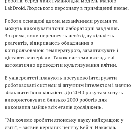
роботів, серед яких гуманоїдна модель Maholo
LabDroid. Людського персоналу в приміщенні немає.
Роботи оснащені двома механічними руками та
можуть виконувати точні лабораторні завдання.
Зокрема, вони переносять необхідну кількість
реагентів, відкривають обладнання з
контрольованою температурою, завантажують і
дістають матеріали. Також системи вже здатні
автоматично проводити культивування клітин.
В університеті планують поступово інтегрувати
роботизовані системи зі штучним інтелектом і значно
збільшити їхню кількість. До 2040 року там хочуть
використовувати близько 2000 роботів для
виконання майже всіх етапів досліджень.
“Ми хочемо зробити японську науку найкращою у
світі”, – заявив керівник центру Кейічі Накаяма.