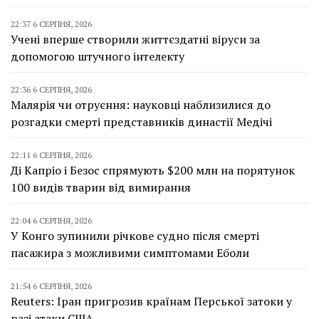
22:37 6 СЕРПНЯ, 2026
Учені вперше створили життєздатні віруси за
допомогою штучного інтелекту
22:36 6 СЕРПНЯ, 2026
Малярія чи отруєння: науковці наблизилися до
розгадки смерті представників династії Медічі
22:11 6 СЕРПНЯ, 2026
Ді Капріо і Безос спрямують $200 млн на порятунок
100 видів тварин від вимирання
22:04 6 СЕРПНЯ, 2026
У Конго зупинили річкове судно після смерті
пасажира з можливими симптомами Еболи
21:54 6 СЕРПНЯ, 2026
Reuters: Іран пригрозив країнам Перської затоки у
разі атаки США