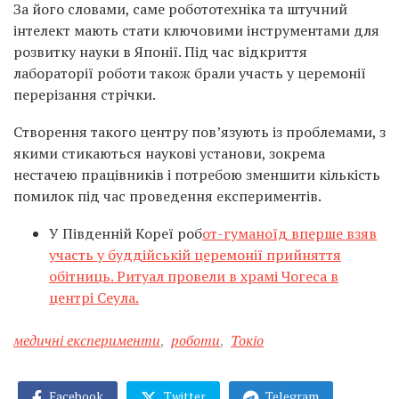
За його словами, саме робототехніка та штучний
інтелект мають стати ключовими інструментами для
розвитку науки в Японії. Під час відкриття
лабораторії роботи також брали участь у церемонії
перерізання стрічки.
Створення такого центру пов’язують із проблемами, з
якими стикаються наукові установи, зокрема
нестачею працівників і потребою зменшити кількість
помилок під час проведення експериментів.
У Південній Кореї роб
от-гуманоїд вперше взяв
участь у буддійській церемонії прийняття
обітниць. Ритуал провели в храмі Чогеса в
центрі Сеула.
медичні експерименти
,
роботи
,
Токіо
Facebook
Twitter
Telegram