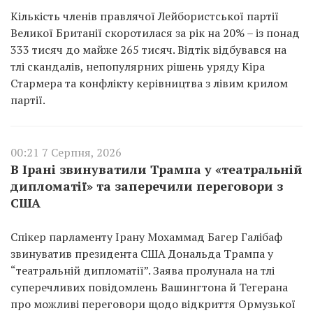
Кількість членів правлячої Лейбористської партії
Великої Британії скоротилася за рік на 20% – із понад
333 тисяч до майже 265 тисяч. Відтік відбувався на
тлі скандалів, непопулярних рішень уряду Кіра
Стармера та конфлікту керівництва з лівим крилом
партії.
00:21 7 Серпня, 2026
В Ірані звинуватили Трампа у «театральній
дипломатії» та заперечили переговори з
США
Спікер парламенту Ірану Мохаммад Багер Галібаф
звинуватив президента США Дональда Трампа у
“театральній дипломатії”. Заява пролунала на тлі
суперечливих повідомлень Вашингтона й Тегерана
про можливі переговори щодо відкриття Ормузької