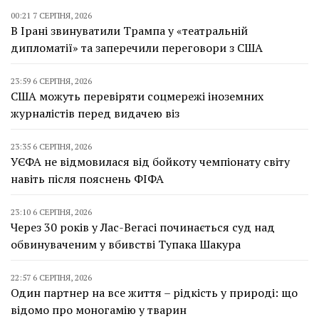
00:21 7 СЕРПНЯ, 2026
В Ірані звинуватили Трампа у «театральній
дипломатії» та заперечили переговори з США
23:59 6 СЕРПНЯ, 2026
США можуть перевіряти соцмережі іноземних
журналістів перед видачею віз
23:35 6 СЕРПНЯ, 2026
УЄФА не відмовилася від бойкоту чемпіонату світу
навіть після пояснень ФІФА
23:10 6 СЕРПНЯ, 2026
Через 30 років у Лас-Вегасі починається суд над
обвинуваченим у вбивстві Тупака Шакура
22:57 6 СЕРПНЯ, 2026
Один партнер на все життя – рідкість у природі: що
відомо про моногамію у тварин