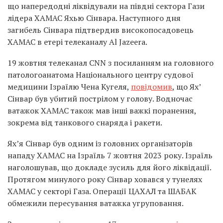
що напередодні ліквідували на півдні сектора Гази
лідера ХАМАС Яхью Сінвара. Наступного дня
загибель Сінвара підтвердив високопосадовець
ХАМАС в етері телеканалу Al Jazeera.
19 жовтня телеканал CNN з посиланням на головного
патологоанатома Національного центру судової
медицини Ізраїлю Чена Кугеля,
повідомив
, що Ях’
Сінвар був убитий пострілом у голову. Водночас
ватажок ХАМАС також мав інші важкі поранення,
зокрема від танкового снаряда і ракети.
Ях’я Сінвар був одним із головних організаторів
нападу ХАМАС на Ізраїль 7 жовтня 2023 року. Ізраїль
наголошував, що докладе зусиль для його ліквідації.
Протягом минулого року Сінвар ховався у тунелях
ХАМАС у секторі Газа. Операції ЦАХАЛ та ШАБАК
обмежили пересування ватажка угруповання.