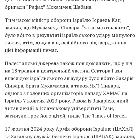
бригади “Рафах” Мохаммед Шабана.
Тим часом міністр оборони Ізраїлю Ісраель Кац
заявив, що Мухаммеда Сінвара, “за всіма ознаками”,
було вбито в результаті ізраїльського удару минулого
тижня, втім, додав він, офіційного підтвердження
цієї інформації немає.
Палестинські джерела також повідомляють, що у ніч
на 18 травня в центральній частині Сектора Гази
внаслідок ізраїльського авіаудару було вбито Закарія
Сінвара, брата Мухаммеда, а також Ях’ї Сінвара,
одного з головних організаторів нападу ХАМАС на
Ізраїль 7 жовтня 2023 року. Разом із Закарією, який
читав лекції в Ісламському університеті Гази,
загинули троє його дітей, пише The Times of Israel.
17 жовтня 2024 року Армія оборони Ізраїлю (ЦАХАЛ)
та Загальну служба безпеки Ізраїлю (ШАБАК) заявили,