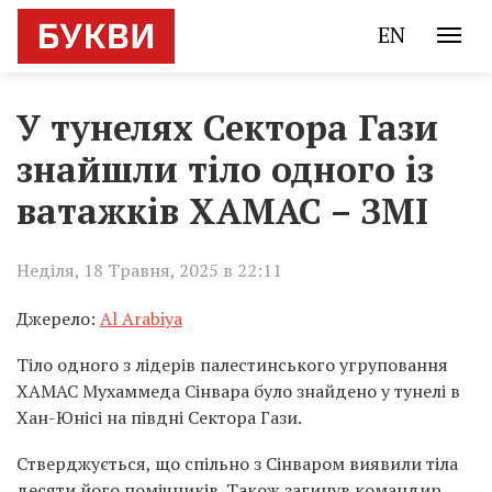
EN
У тунелях Сектора Гази
знайшли тіло одного із
ватажків ХАМАС – ЗМІ
Неділя, 18 Травня, 2025 в 22:11
Джерело:
Al Arabiya
Тіло одного з лідерів палестинського угруповання
ХАМАС Мухаммеда Сінвара було знайдено у тунелі в
Хан-Юнісі на півдні Сектора Гази.
Стверджується, що спільно з Сінваром виявили тіла
десяти його помічників. Також загинув командир