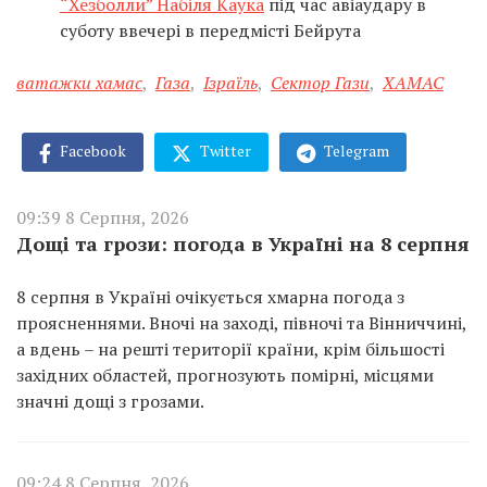
“Хезболли” Набіля Каука
під час авіаудару в
суботу ввечері в передмісті Бейрута
ватажки хамас
,
Газа
,
Ізраїль
,
Сектор Гази
,
ХАМАС
Facebook
Twitter
Telegram
09:39 8 Серпня, 2026
Дощі та грози: погода в Україні на 8 серпня
8 серпня в Україні очікується хмарна погода з
проясненнями. Вночі на заході, півночі та Вінниччині,
а вдень – на решті території країни, крім більшості
західних областей, прогнозують помірні, місцями
значні дощі з грозами.
09:24 8 Серпня, 2026