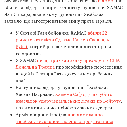
Зауважимо, після того, як 17 жовтня стало
відомо
про
вбивство лідера терористичного угруповання ХАМАС
Ях’ї Сінвара, ліванське угруповання Хезболла
заявило, що загострюватиме війну проти Ізраїля.
У Секторі Гази бойовики ХАМАС
вбили 22-
річного активіста Одеєма Нассер Сааді аль-
Рубаї
, котрий раніше очолив протест проти
терористів.
У ХАМАС
не підтримали заяву президента США
Дональда Трампа
про необхідність переселення
людей із Сектора Гази до сусідніх арабських
країн.
Наступника лідера угруповання “Хезболла”
Хасана Насралли,
Хашема Сафієддіна, убито
внаслідок удару ізраїльських літаків по Бейруту
,
повідомили кілька поінформованих джерел.
Армія оборони Ізраїлю
повідомила про
загибель високопоставленого представника