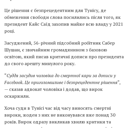
Це рішення є безпрецедентним для Тунісу, де
обмеження свободи слова посилились після того, як
президент Кайс Саїд захопив майже всю владу у 2021
році.
Засуджений, 56-річний підсобний робітник Сабер
Шушан, є звичайним громадянином з базовою
освітою, який писав критичні дописи про президента
до свого арешту минулого року.
“
Суддя засудив чоловіка до смертної кари за дописи у
Facebook. Це приголомшливе і безпрецедентне рішення
“,
— сказав адвокат чоловіка і додав, що вирок
оскаржили.
Хоча суди в Тунісі час від часу виносять смертні
вироки, жоден з них не виконувався вже понад 30
років. Вирок одразу викликав хвилю критики та