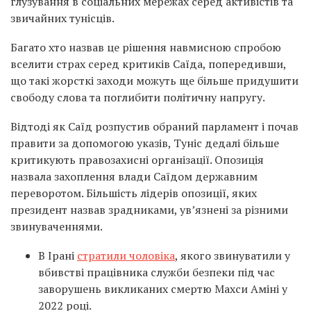
глузування в соціальних мережах серед активістів та
звичайних тунісців.
Багато хто назвав це рішення навмисною спробою
вселити страх серед критиків Саїда, попередивши,
що такі жорсткі заходи можуть ще більше придушити
свободу слова та поглибити політичну напругу.
Відтоді як Саїд розпустив обраний парламент і почав
правити за допомогою указів, Туніс дедалі більше
критикують правозахисні організації. Опозиція
назвала захоплення влади Саїдом державним
переворотом. Більшість лідерів опозиції, яких
президент назвав зрадниками, ув’язнені за різними
звинуваченнями.
В Ірані
стратили чоловіка
, якого звинуватили у
вбивстві працівника служби безпеки під час
заворушень викликаних смертю Махси Аміні у
2022 році.