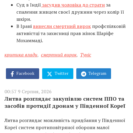
Суд в Індії
засудив чоловіка до страти
за
спалення живцем своєї дружини через колір її
шкіри.
В Ірані
винесли смертний вирок
профспілковій
активістці та захисниці прав жінок Шаріфе
Мохаммаді.
критика влади
,
смертний вирок
,
Туніс
Facebook
Twitter
Telegram
00:57 9 Серпня, 2026
Литва розглядає закупівлю систем ППО та
засобів протидії дронам у Південної Кореї
Литва розглядає можливість придбання у Південної
Кореї систем протиповітряної оборони малої