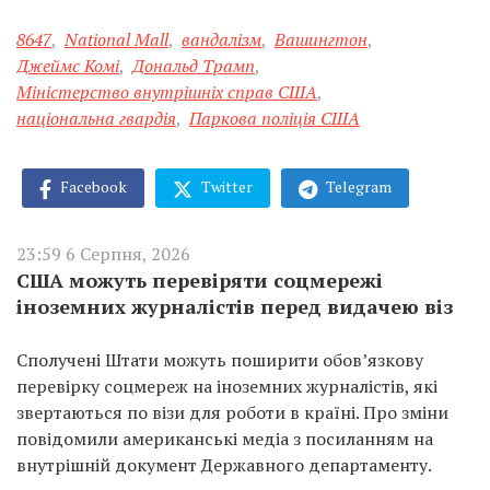
8647
,
National Mall
,
вандалізм
,
Вашингтон
,
Джеймс Комі
,
Дональд Трамп
,
Міністерство внутрішніх справ США
,
національна гвардія
,
Паркова поліція США
Facebook
Twitter
Telegram
23:59 6 Серпня, 2026
США можуть перевіряти соцмережі
іноземних журналістів перед видачею віз
Сполучені Штати можуть поширити обов’язкову
перевірку соцмереж на іноземних журналістів, які
звертаються по візи для роботи в країні. Про зміни
повідомили американські медіа з посиланням на
внутрішній документ Державного департаменту.