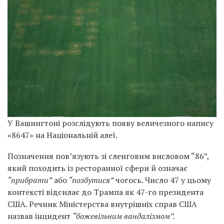
У Вашингтоні розслідують появу величезного напису
«8647» на Національній алеї.
Позначення пов’язують зі сленговим висловом “86”,
який походить із ресторанної сфери й означає
“прибрати”
або
“позбутися”
чогось. Число 47 у цьому
контексті відсилає до Трампа як 47-го президента
США. Речник Міністерства внутрішніх справ США
назвав інцидент
“божевільним вандалізмом”.