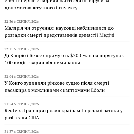
Учені вперше створили життєздатні віруси за
допомогою штучного інтелекту
22:36 6 СЕРПНЯ, 2026
Малярія чи отруєння: науковці наблизилися до
розгадки смерті представників династії Медічі
22:11 6 СЕРПНЯ, 2026
Ді Капріо і Безос спрямують $200 млн на порятунок
100 видів тварин від вимирання
22:04 6 СЕРПНЯ, 2026
У Конго зупинили річкове судно після смерті
пасажира з можливими симптомами Еболи
21:54 6 СЕРПНЯ, 2026
Reuters: Іран пригрозив країнам Перської затоки у
разі атаки США
21:37 6 СЕРПНЯ, 2026