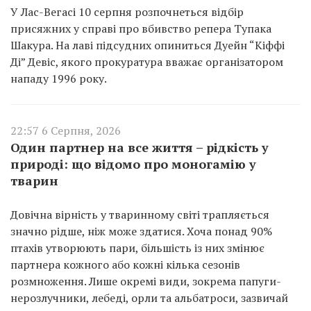
У Лас-Вегасі 10 серпня розпочнеться відбір
присяжних у справі про вбивство репера Тупака
Шакура. На лаві підсудних опиниться Дуейн “Кіффі
Ді” Девіс, якого прокуратура вважає організатором
нападу 1996 року.
22:57 6 Серпня, 2026
Один партнер на все життя – рідкість у
природі: що відомо про моногамію у
тварин
Довічна вірність у тваринному світі трапляється
значно рідше, ніж може здатися. Хоча понад 90%
птахів утворюють пари, більшість із них змінює
партнера кожного або кожні кілька сезонів
розмноження. Лише окремі види, зокрема папуги-
нерозлучники, лебеді, орли та альбатроси, зазвичай