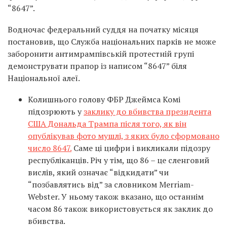
“8647”.
Водночас федеральний суддя на початку місяця
постановив, що Служба національних парків не може
заборонити антимрампівській протестній групі
демонструвати прапор із написом “8647” біля
Національної алеї.
Колишнього голову ФБР Джеймса Комі
підозрюють у
заклику до вбивства президента
США Дональда Трампа після того, як він
опублікував фото мушлі, з яких було сформовано
число 8647.
Саме ці цифри і викликали підозру
республіканців. Річ у тім, що 86 – це сленговий
вислів, який означає “відкидати” чи
“позбавлятись від” за словником Merriam-
Webster. У ньому також вказано, що останнім
часом 86 також використовується як заклик до
вбивства.