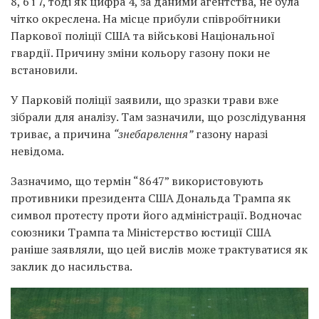
8, 6 і 7, тоді як цифра 4, за даними агентства, не була
чітко окреслена. На місце прибули співробітники
Паркової поліції США та військові Національної
гвардії. Причину зміни кольору газону поки не
встановили.
У Парковій поліції заявили, що зразки трави вже
зібрали для аналізу. Там зазначили, що розслідування
триває, а причина
“знебарвлення”
газону наразі
невідома.
Зазначимо, що термін “8647” використовують
противники президента США Дональда Трампа як
символ протесту проти його адміністрації. Водночас
союзники Трампа та Міністерство юстиції США
раніше заявляли, що цей вислів може трактуватися як
заклик до насильства.