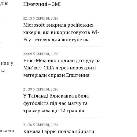
идію
Німеччині – ЗМІ
22:13 5 СЕРПНЯ, 2026
Microsoft викрила російських
хакерів, які використовують Wi-
Fi у готелях для шпигунства
і
22:09 5 СЕРПНЯ, 2026
Нью-Мексико подало до суду на
рили у
Мін’юст США через нерозкриті
ька
матеріали справи Епштейна
21:39 5 СЕРПНЯ, 2026
У Таїланді блискавка вбила
футболіста під час матчу та
травмувала ще 12 гравців
21:36 5 СЕРПНЯ, 2026
ліками
Камала Гарріс почала збирати