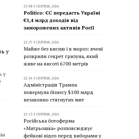
23:08 5 СЕРПНЯ, 2026
Politico: ЄС передасть Україні
€1,4 млрд доходів від
заморожених активів Росії
22:57 5 СЕРПНЯ, 2026
Майже без кисню і в мороз: вчені
ь у
розкрили секрет гризуна, який
живе на висоті 6700 метрів
ь у
22:36 5 СЕРПНЯ, 2026
е
Адміністрація Трампа
повернула бізнесу $100 млрд
незаконно стягнутих мит
22:15 5 СЕРПНЯ, 2026
Російська ботоферма
«Матрьошка» розповсюджує
ін
фейкові відео перед виборами у