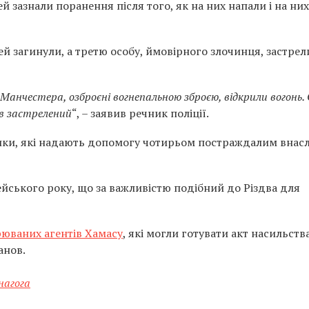
й зазнали поранення після того, як на них напали і на них
ей загинули, а третю особу, ймовірного злочинця, застре
о Манчестера, озброєні вогнепальною зброєю, відкрили вогонь.
ув застрелений
“, – заявив речник поліції.
дики, які надають допомогу чотирьом постраждалим внас
ейського року, що за важливістю подібний до Різдва для
рюваних агентів Хамасу
, які могли готувати акт насильств
анов.
нагога