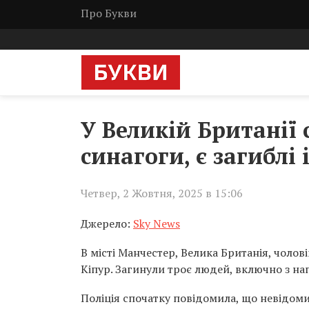
Про Букви
У Великій Британії 
синагоги, є загиблі 
Четвер, 2 Жовтня, 2025 в 15:06
Джерело:
Sky News
В місті Манчестер, Велика Британія, чоло
Кіпур. Загинули троє людей, включно з н
Поліція спочатку повідомила, що невідоми