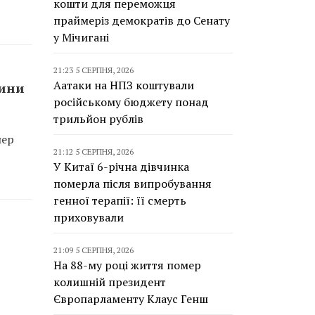
кошти для переможця
праймеріз демократів до Сенату
у Мічигані
21:23 5 СЕРПНЯ, 2026
Аатаки на НПЗ коштували
чини
російському бюджету понад
трильйон рублів
лер
21:12 5 СЕРПНЯ, 2026
У Китаї 6-річна дівчинка
померла після випробування
генної терапії: її смерть
приховували
21:09 5 СЕРПНЯ, 2026
На 88-му році життя помер
колишній президент
Європарламенту Клаус Генш