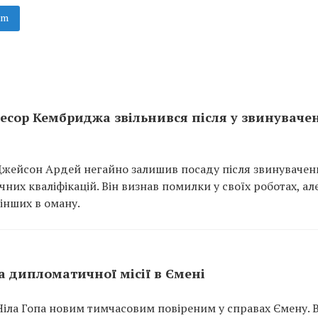
am
ор Кембриджа звільнився після у звинувачен
жейсон Ардей негайно залишив посаду після звинувачен
чних кваліфікацій. Він визнав помилки у своїх роботах, ал
інших в оману.
 дипломатичної місії в Ємені
ла Гопа новим тимчасовим повіреним у справах Ємену. В