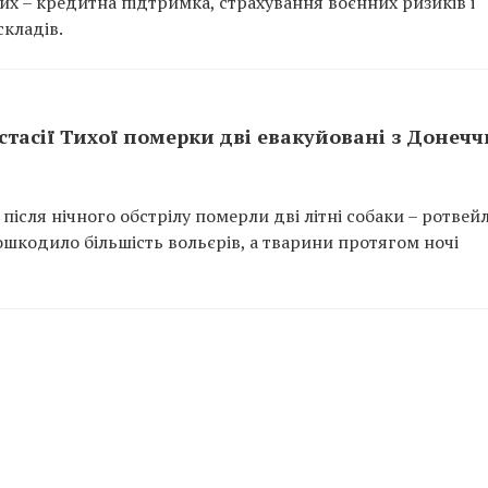
х – кредитна підтримка, страхування воєнних ризиків і
кладів.
астасії Тихої померки дві евакуйовані з Донеч
після нічного обстрілу померли дві літні собаки – ротвей
ошкодило більшість вольєрів, а тварини протягом ночі