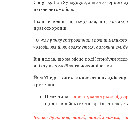
Congregation Synagogue, а ще четверо люде
наїхав автомобіль.
Пізніше поліція підтвердила, що двоє люд
правоохоронці.
“
О 9:38 ранку співробітники поліції Великог
чоловік, який, як вважається, є злочинцем, б
Він додав, що на місце події прибули ме
наїзду автомобіля та ножової атаки.
Йом Кіпур — один із найсвятіших днів євр
християн.
Німеччина
заарештувала трьох підоз
щодо єврейських чи ізраїльських уст
Велика Британія
,
напад
,
напад з ножем
,
си