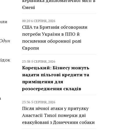
керівника дипломатичної місії в
Ємені
лили
00:20 6 СЕРПНЯ, 2026
США та Британія обговорили
потреби України в ППО й
 Один
посилення оборонної ролі
Європи
лідок
23:58 5 СЕРПНЯ, 2026
Корецький: Бізнесу можуть
надати пільгові кредити та
приміщення для
розосередження складів
а
23:36 5 СЕРПНЯ, 2026
Після нічної атаки у притулку
Анастасії Тихої померки дві
евакуйовані з Донеччини собаки