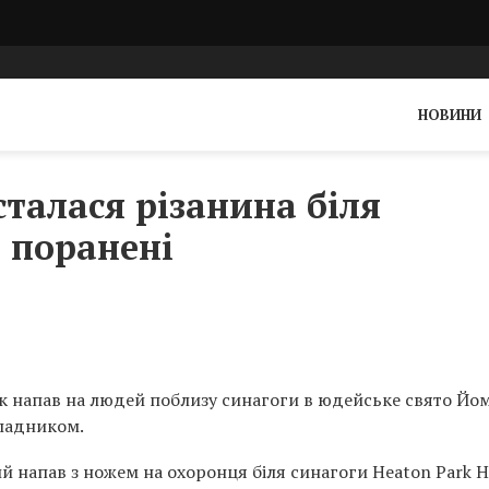
НОВИНИ
сталася різанина біля
і поранені
вік напав на людей поблизу синагоги в юдейське свято Йо
ападником.
й напав з ножем на охоронця біля синагоги Heaton Park 