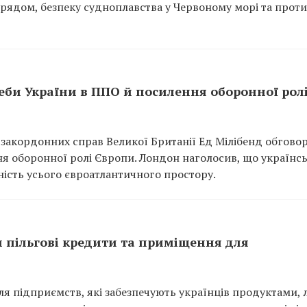
урядом, безпеку судноплавства у Червоному морі та прот
еби України в ППО й посилення оборонної рол
 закордонних справ Великої Британії Ед Мілібенд обгово
я оборонної ролі Європи. Лондон наголосив, що українс
ність усього євроатлантичного простору.
и пільгові кредити та приміщення для
я підприємств, які забезпечують українців продуктами, 