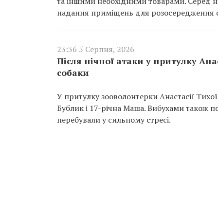
та іншими необхідними товарами. Серед ни
надання приміщень для розосередження с
23:36 5 Серпня, 2026
Після нічної атаки у притулку Ан
собаки
У притулку зооволонтерки Анастасії Тихої 
Бублик і 17-річна Маша. Вибухами також п
перебували у сильному стресі.