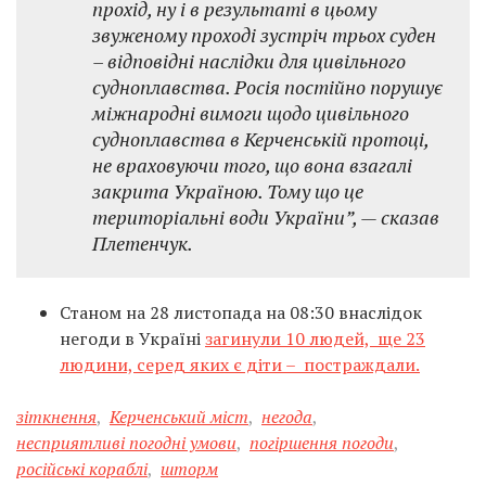
прохід, ну і в результаті в цьому
звуженому проході зустріч трьох суден
– відповідні наслідки для цивільного
судноплавства. Росія постійно порушує
міжнародні вимоги щодо цивільного
судноплавства в Керченській протоці,
не враховуючи того, що вона взагалі
закрита Україною. Тому що це
територіальні води України”, — сказав
Плетенчук.
Станом на 28 листопада на 08:30 внаслідок
негоди в Україні
загинули 10 людей, ще 23
людини, серед яких є діти – постраждали.
зіткнення
,
Керченський міст
,
негода
,
несприятливі погодні умови
,
погіршення погоди
,
російські кораблі
,
шторм