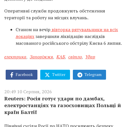
Оперативні служби продовжують обстеження
території та роботу на місцях влучань.
Станом на вечір
вівторка рятувальники на всіх
локаціях
завершили ліквідацію наслідків
масованого російського обстрілу Києва 6 липня.
електрика
,
Запоріжжя
,
КАБ
,
світло
,
Удар
Facebook
Twitter
Telegram
20:49 10 Серпня, 2026
Reuters: Росія готує удари по дамбах,
електростанціях та газосховищах Польщі й
країн Балтії
Північні сусіди Росії по НАТО посилюють безпеку