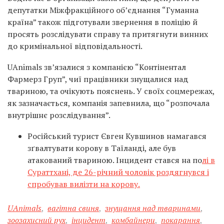
депутатки Міжфракційного обʼєднання “Гуманна
країна” також підготували звернення в поліцію й
просять розслідувати справу та притягнути винних
до кримінальної відповідальності.
UAnimals звʼязалися з компанією “Контінентал
Фармерз Груп”, чиї працівники знущалися над
твариною, та очікують пояснень. У своїх соцмережах,
як зазначається, компанія запевнила, що “розпочала
внутрішнє розслідування”.
Російський турист Євген Кувшинов намагався
зґвалтувати корову в Таїланді, але був
атакований твариною. Інцидент стався на по
лі в
Сураттхані, де 26-річний чоловік роздягнувся і
спробував вилізти на корову.
UAnimals
,
вагітна свиня
,
знущання над тваринами
,
зоозахисний рух
,
інцидент
,
комбайнери
,
покарання
,