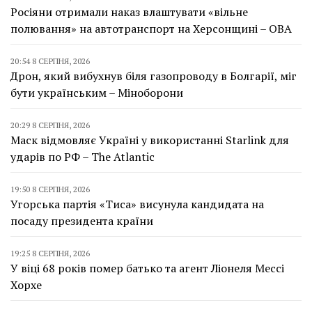
Росіяни отримали наказ влаштувати «вільне
полювання» на автотранспорт на Херсонщині – ОВА
20:54 8 СЕРПНЯ, 2026
Дрон, який вибухнув біля газопроводу в Болгарії, міг
бути українським – Міноборони
20:29 8 СЕРПНЯ, 2026
Маск відмовляє Україні у використанні Starlink для
ударів по РФ – The Atlantic
19:50 8 СЕРПНЯ, 2026
Угорська партія «Тиса» висунула кандидата на
посаду президента країни
19:25 8 СЕРПНЯ, 2026
У віці 68 років помер батько та агент Ліонеля Мессі
Хорхе