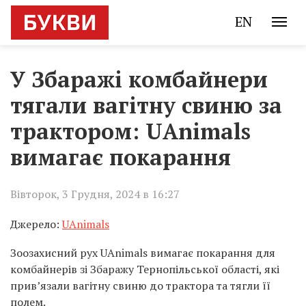
EN
У Збаражі комбайнери
тягали вагітну свиню за
трактором: UAnimals
вимагає покарання
Вівторок, 3 Грудня, 2024 в 16:27
Джерело:
UAnimals
Зоозахисний рух UAnimals вимагає покарання для
комбайнерів зі Збаражу Тернопільської області, які
привʼязали вагітну свиню до трактора та тягли її
полем.