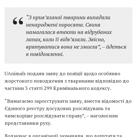
“З привʼязаної тварини випадали
ненароджені поросята. Свиня
намагалася втекти на відрубаних
лапах, коли її відвʼязали. Звісно,
врятуватися вона не змогла”, – йдеться
в повідомленні.
UAnimals подали заяву до поліції щодо особливо
жорстокого поводження з тваринами відповідно до
частини 3 статті 299 Кримінального кодексу.
“Вимагаємо зареєструвати заяву, внести відомості до
Єдиного реєстру досудових розслідувань та
чимскоріше розслідувати справу”, – наголосили
представники руху.
Водночас в організації зазначили, що депутати та