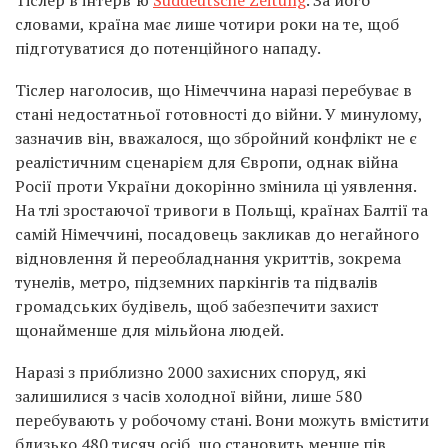
Тіслер в інтерв’ю
Süddeutsche Zeitung
. За його
словами, країна має лише чотири роки на те, щоб
підготуватися до потенційного нападу.
Тіслер наголосив, що Німеччина наразі перебуває в
стані недостатньої готовності до війни. У минулому,
зазначив він, вважалося, що збройний конфлікт не є
реалістичним сценарієм для Європи, однак війна
Росії проти України докорінно змінила ці уявлення.
На тлі зростаючої тривоги в Польщі, країнах Балтії та
самій Німеччині, посадовець закликав до негайного
відновлення й переобладнання укриттів, зокрема
тунелів, метро, підземних паркінгів та підвалів
громадських будівель, щоб забезпечити захист
щонайменше для мільйона людей.
Наразі з приблизно 2000 захисних споруд, які
залишилися з часів холодної війни, лише 580
перебувають у робочому стані. Вони можуть вмістити
близько 480 тисяч осіб, що становить менше пів