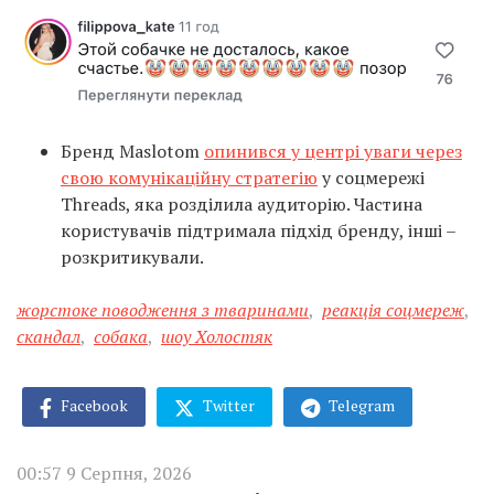
Бренд Maslotom
опинився у центрі уваги через
свою комунікаційну стратегію
у соцмережі
Threads, яка розділила аудиторію. Частина
користувачів підтримала підхід бренду, інші –
розкритикували.
жорстоке поводження з тваринами
,
реакція соцмереж
,
скандал
,
собака
,
шоу Холостяк
Facebook
Twitter
Telegram
00:57 9 Серпня, 2026