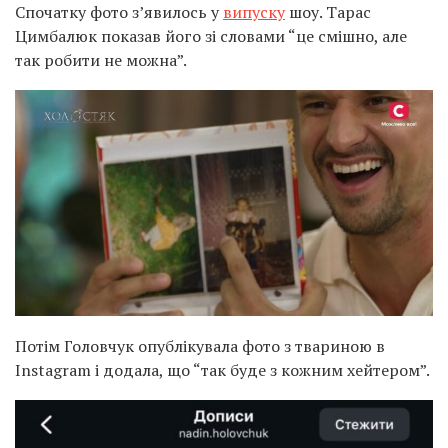
Спочатку фото з’явилось у
випуску
шоу. Тарас
Цимбалюк показав його зі словами “це смішно, але
так робити не можна”.
Потім Головчук опублікувала фото з твариною в
Instagram і додала, що “так буде з кожним хейтером”.