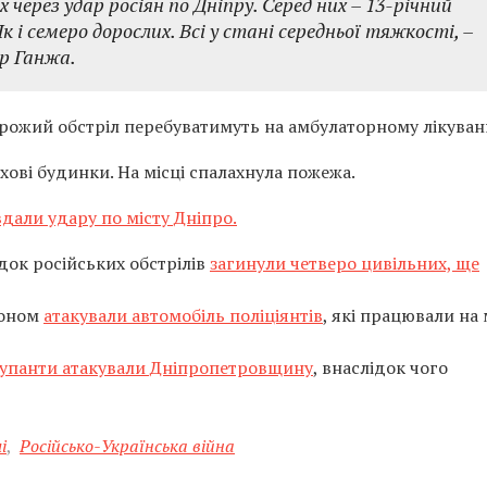
х через удар росіян по Дніпру.
Серед них – 13-річний
к і семеро дорослих. Всі у стані середньої тяжкості, –
р Ганжа.
орожий обстріл перебуватимуть на амбулаторному лікуванн
ові будинки. На місці спалахнула пожежа.
вдали удару по місту Дніпро.
док російських обстрілів
загинули четверо цивільних, ще
роном
атакували автомобіль поліціянтів
, які працювали на 
упанти атакували Дніпропетровщину
, внаслідок чого
і
,
Російсько-Українська війна