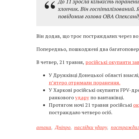
До 11 зросла кількість поранени
хлопчик. Він госпіталізований. Я
повідомив голова ОВА Олександ
Він додав, що троє постраждалих через в
Попередньо, пошкоджені два багатоповерх
В четвер, 21 травня,
російські окупанти за
У Дружківці Донецької області внаслі
п’ятеро отримали поранення.
У Харкові російські окупанти FPV-д
ранкового
удару
по вантажівці.
Протягом ночі 21 травня російські
ок
постраждало четверо осіб.
атака
,
Дніпро
,
наслідки удару
,
постраждал