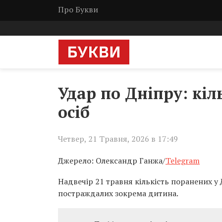
Про Букви
Удар по Дніпру: кіл
осіб
Четвер, 21 Травня, 2026 в 17:49
Джерело: Олександр Ганжа/
Telegram
Надвечір 21 травня кількість поранених у 
постраждалих зокрема дитина.