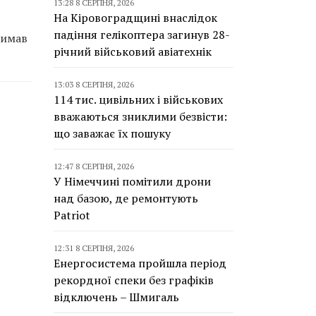
13:28 8 СЕРПНЯ, 2026
На Кіровоградщині внаслідок
падіння гелікоптера загинув 28-
римав
річний військовий авіатехнік
13:03 8 СЕРПНЯ, 2026
114 тис. цивільних і військових
вважаються зниклими безвісти:
що заважає їх пошуку
12:47 8 СЕРПНЯ, 2026
У Німеччині помітили дрони
над базою, де ремонтують
Patriot
12:31 8 СЕРПНЯ, 2026
Енергосистема пройшла період
рекордної спеки без графіків
відключень – Шмигаль