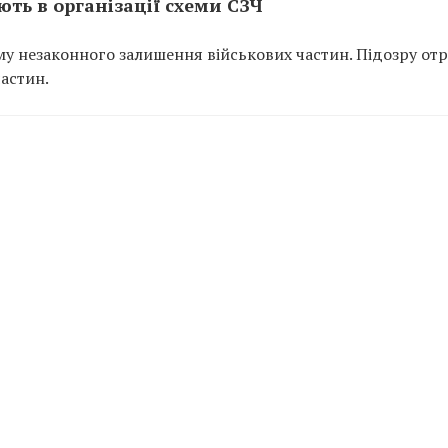
ть в організації схеми СЗЧ
у незаконного залишення військових частин. Підозру от
частин.