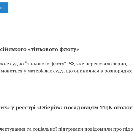
am
сійського «тіньового флоту»
не судно “тіньового флоту” РФ, яке перевозило зерно,
 мовиться у матеріалах суду, що опинилися в розпорядже
их» у реєстрі «Оберіг»: посадовцям ТЦК оголо
ектування та соціальної підтримки повідомили про підо