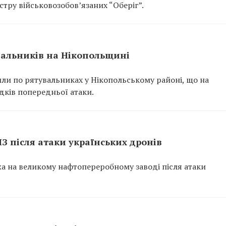
тру військовозобов’язаних “Оберіг”.
вальників на Нікопольщині
или по рятувальниках у Нікопольському районі, що на
ідків попередньої атаки.
ПЗ після атаки українських дронів
ежа на великому нафтопереробному заводі після атаки