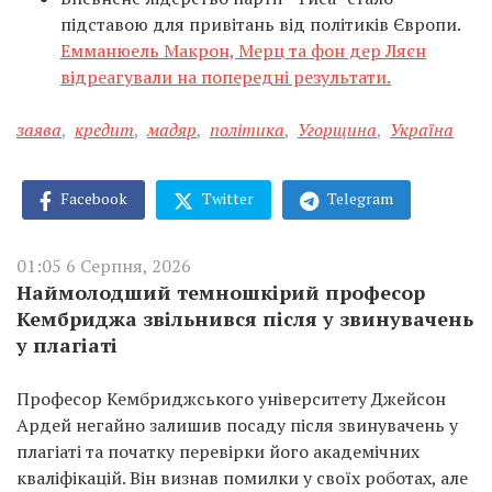
підставою для привітань від політиків Європи.
Емманюель Макрон, Мерц та фон дер Ляєн
відреагували на попередні результати.
заява
,
кредит
,
мадяр
,
політика
,
Угорщина
,
Україна
Facebook
Twitter
Telegram
01:05 6 Серпня, 2026
Наймолодший темношкірий професор
Кембриджа звільнився після у звинувачень
у плагіаті
Професор Кембриджського університету Джейсон
Ардей негайно залишив посаду після звинувачень у
плагіаті та початку перевірки його академічних
кваліфікацій. Він визнав помилки у своїх роботах, але