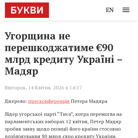
EN
Угорщина не
перешкоджатиме €90
млрд кредиту Україні –
Мадяр
Вівторок, 14 Квітня, 2026 в 14:17
Джерело:
пресконференція
Петера Мадяра
Лідер угорської парті “Тиса”, котра перемогла на
парламентських виборах 12 квітня, Петер Мадяр
зробив заяву щодо позиції його країни стосовно
розблокування 90 млрд євро кредиту України.