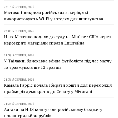
22:13 5 СЕРПНЯ, 2026
Microsoft викрила російських хакерів, які
використовують Wi-Fi у готелях для шпигунства
22:09 5 СЕРПНЯ, 2026
Нью-Мексико подало до суду на Мін’юст США через
нерозкриті матеріали справи Епштейна
21:39 5 СЕРПНЯ, 2026
У Таїланді блискавка вбила футболіста під час матчу
та травмувала ще 12 гравців
21:36 5 СЕРПНЯ, 2026
Камала Гарріс почала збирати кошти для переможця
праймеріз демократів до Сенату у Мічигані
21:23 5 СЕРПНЯ, 2026
Аатаки на НПЗ коштували російському бюджету
понад трильйон рублів