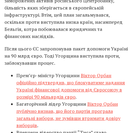
заморожених активів російського Центробанку,
більшість яких зберігається в європейській
інфраструктурі. Втім, цей план загальмувався,
оскільки проти виступила низка країн, насамперед
Бельгія, котра побоювалася юридичних та
фінансових наслідків.
Після цього ЄС запропонував пакет допомоги Україні
на 90 млрд євро. Тоді Угорщина виступила проти,
заблокувавши процес.
Прем’єр-міністр Угорщини
Віктор Орбан
офіційно підтвердив, що блокуватиме надання
Україні фінансової допомоги від Євросоюзу в
розмірі 90 мільярдів євро
.
Багаторічний лідер Угорщини
Віктор Орбан
публічно визнав, що його партія програла
загальні вибори, не зумівши втримати довіру
виборців
.
Впевнене лідерство партії “Тиса” стало