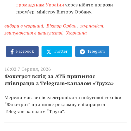
громадянам України
через нібито погрози
прем’єр-міністру Віктору Орбану.
вибори в угорщині
,
Віктор Орбан
,
журналіст
,
звинувачення в шпигунстві
,
Угорщина
Facebook
Twitter
Telegram
16:02 7 Серпня, 2026
Фокстрот вслід за АТБ припиняє
співпрацю з Telegram-каналом «Труха»
Мережа магазинів електроніки та побутової техніки
“Фокстрот” припиняє рекламну співпрацю з
Telegram-каналом “Труха”.