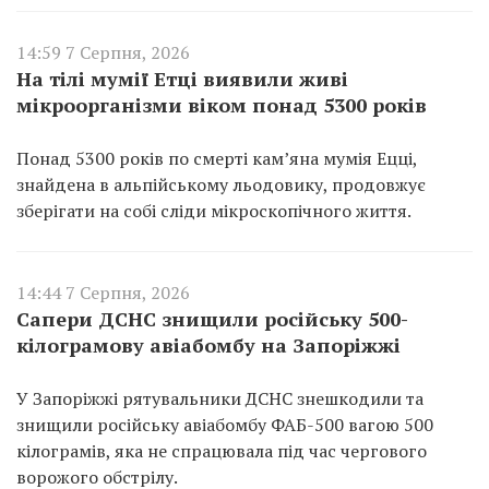
14:59 7 Серпня, 2026
На тілі мумії Етці виявили живі
мікроорганізми віком понад 5300 років
Понад 5300 років по смерті кам’яна мумія Ецці,
знайдена в альпійському льодовику, продовжує
зберігати на собі сліди мікроскопічного життя.
14:44 7 Серпня, 2026
Сапери ДСНС знищили російську 500-
кілограмову авіабомбу на Запоріжжі
У Запоріжжі рятувальники ДСНС знешкодили та
знищили російську авіабомбу ФАБ-500 вагою 500
кілограмів, яка не спрацювала під час чергового
ворожого обстрілу.