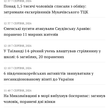
12:57 7 СЕРПНЯ, 2026
Понад 1,5 тисячі чоловіків списали з обліку:
затримали екскерівників Мукачівського ТЦК
12:37 7 СЕРПНЯ, 2026
Єменські хусити атакували Саудівську Аравію:
поранено 11 мирних жителів
12:18 7 СЕРПНЯ, 2026
У Таїланді 14-річний учень влаштував стрілянину у
школі: 6 загиблих, 20 поранених
12:10 7 СЕРПНЯ, 2026
6 південнокорейських активістів звинуватили у
несанкціонованому візиті до України
11:40 7 СЕРПНЯ, 2026
На Миколаївщині в морі вибухнув боєприпас: загинув
чоловік, поранені дві жінки