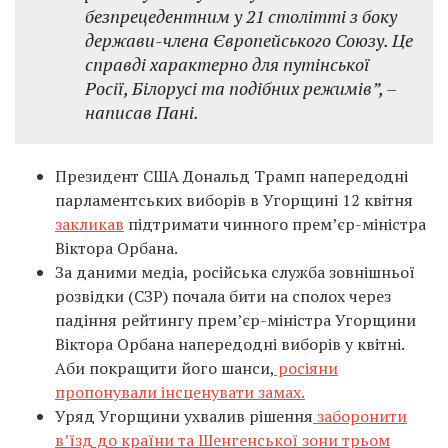
безпрецедентним у 21 столітті з боку
держави-члена Європейського Союзу. Це
справді характерно для путінської
Росії, Білорусі та подібних режимів”, –
написав Пані.
Президент США Дональд Трамп напередодні
парламентських виборів в Угорщині 12 квітня
закликав
підтримати чинного прем’єр-міністра
Віктора Орбана.
За даними медіа, російська служба зовнішньої
розвідки (СЗР) почала бити на сполох через
падіння рейтингу прем’єр-міністра Угорщини
Віктора Орбана напередодні виборів у квітні.
Аби покращити його шанси,
росіяни
пропонували інсценувати замах.
Уряд Угорщини ухвалив рішення
заборонити
в’їзд до країни та Шенгенської зони трьом