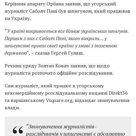
Керівник апарату Орбана заявив, що угорський
журналіст Саболч Пані був шпигуном, який працював
на Україну.
“
У країні викривається все більше українських шпигунів.
Першим з них є Саболч Пані, якого викрили… у
шпигунстві проти своєї країни у змові з іноземною
державою
“, – сказав Гергей Гуляш.
Речник уряду Золтан Ковач заявив, що щодо
журналіста розпочато офіційне розслідування.
Сам журналіст, який працює в угорському
некомерційному розслідувальному виданні Direkt36
та варшавському Vsquare.org, відкидає звинувачення
влади.
“Звинувачення журналістів-
розслідувачів у шпигунстві є абсолютно