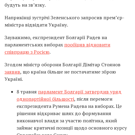
будуть на зв’язку.
Наприкінці зустрічі Зеленського запросив прем’єр-
міністра відвідати Україну.
Зауважимо, експрезидент Болгарії Радев на
парламентських виборах
пообіцяв відновити
співпрацю з Росією
.
Згодом міністр оборони Болгарії Дімітар Стоянов
заявив
, що країна більше не постачатиме зброю
Україні.
8 травня
парламент Болгарії затвердив уряд
однопартійної більшості
, після перемоги
експрезидента Румена Радева на виборах. Це
рішення відкриває шлях до формування
виконавчої влади за участю політика, який
займає критичні позиції щодо основного курсу