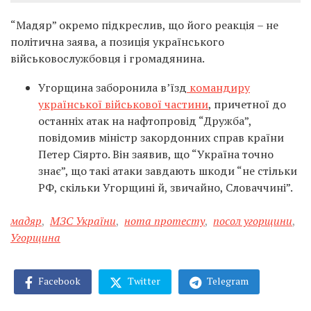
“Мадяр” окремо підкреслив, що його реакція – не
політична заява, а позиція українського
військовослужбовця і громадянина.
Угорщина заборонила в’їзд
командиру
української військової частини
, причетної до
останніх атак на нафтопровід “Дружба”,
повідомив міністр закордонних справ країни
Петер Сіярто. Він заявив, що “Україна точно
знає”, що такі атаки завдають шкоди “не стільки
РФ, скільки Угорщині й, звичайно, Словаччині”.
мадяр
,
МЗС України
,
нота протесту
,
посол угорщини
,
Угорщина
Facebook
Twitter
Telegram