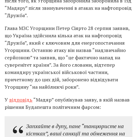
після того, як Угорщина заборонила заборонила в’їзд
“Мадяру” після звинуваченні в атаках на нафтопровід
“Дружба”.
Глава МЗС Угорщини Петер Сіярто 28 серпня заявив,
що Україна здійснила кілька атак на нафтопровід
“Дружба”, який є ключовим для енергопостачання
Угорщини. Останню атаку він назвав “надзвичайно
серйозною” та заявив, що “це фактично напад на
суверенітет країни”. За його словами, відтепер
командиру української військової частини,
причетному до цих дій, заборонено відвідувати
Угорщину “на найближчі роки”.
У
відповідь
“Мадяр” опублікував заяву, в якій назвав
рішення Будапешта політичним фарсом:
Запхайте в дупу, пане “танцюристе на
кістках”, ваші санкції та обмеження на