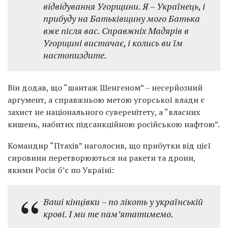
відвідування Угорщини. Я – Українець, і
прибуду на Батьківщину мого Батька
вже після вас. Справжніх Мадярів в
Угорщині вистачає, і колись ви їм
настопиздите.
Він додав, що “шантаж Шенгеном” – несерйозний
аргумент, а справжньою метою угорської влади є
захист не національного суверенітету, а “власних
кишень, набитих підсанкційною російською нафтою”.
Командир “Птахів” наголосив, що прибутки від цієї
сировини перетворюються на ракети та дрони,
якими Росія б’є по Україні:
Ваші кінцівки – по лікоть у українській
крові. І ми те пам’ятатимемо.