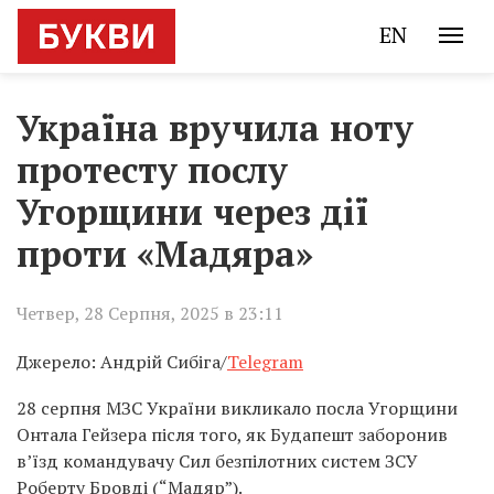
EN
Україна вручила ноту
протесту послу
Угорщини через дії
проти «Мадяра»
Четвер, 28 Серпня, 2025 в 23:11
Джерело: Андрій Сибіга/
Telegram
28 серпня МЗС України викликало посла Угорщини
Онтала Гейзера після того, як Будапешт заборонив
в’їзд командувачу Сил безпілотних систем ЗСУ
Роберту Бровді (“Мадяр”).